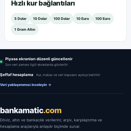
Hızlı kur bağlantıları
5 Dolar
10 Dolar
100 Dolar
10 Euro
100 Euro
1 Gram Altın
Piyasa ekranları düzenli güncellenir
Son veri zamanı ilgili ekranlarda gösterilir
Şeffaf hesaplama
Kur, makas ve veri kapsamı açıkça belirtilir
Veri yaklaşımımızı inceleyin
→
bankamatic
.com
Döviz, altın ve bankacılık verilerini; arşiv, karşılaştırma ve
hesaplama araçlarıyla anlaşılır biçimde sunar.