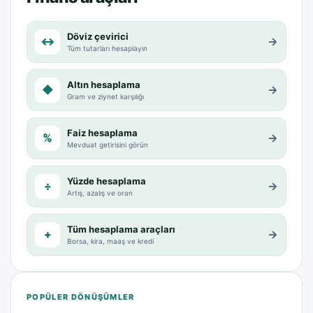
Döviz çevirici
↔
→
Tüm tutarları hesaplayın
Altın hesaplama
◆
→
Gram ve ziynet karşılığı
Faiz hesaplama
%
→
Mevduat getirisini görün
Yüzde hesaplama
÷
→
Artış, azalış ve oran
Tüm hesaplama araçları
+
→
Borsa, kira, maaş ve kredi
POPÜLER DÖNÜŞÜMLER