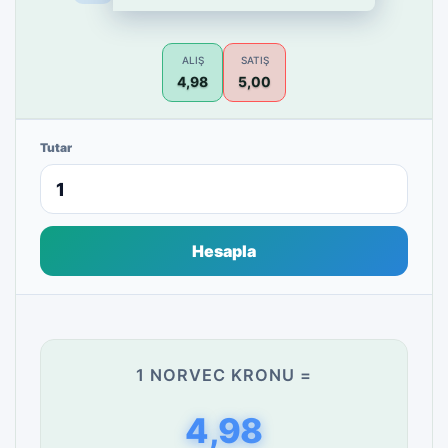
ALIŞ
SATIŞ
4,98
5,00
Tutar
Hesapla
1 NORVEC KRONU =
4,98