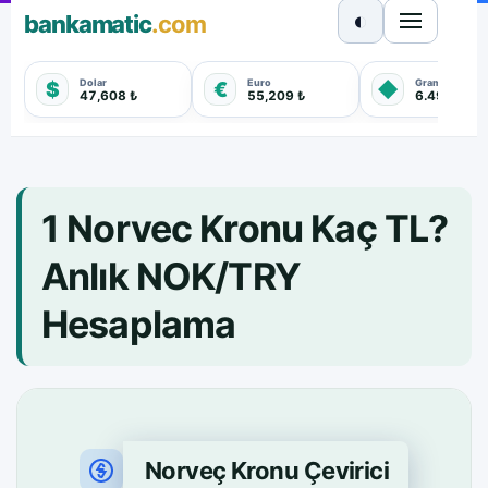
◐
bankamatic
.com
Dolar
Euro
Gram Altın
$
€
◆
47,608 ₺
55,209 ₺
6.497,420 
1 Norvec Kronu Kaç TL?
Anlık NOK/TRY
Hesaplama
Norveç Kronu Çevirici