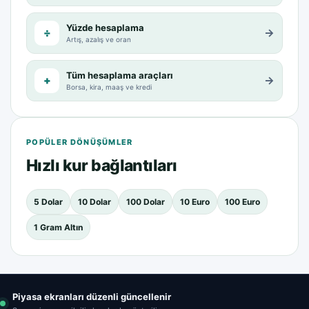
Yüzde hesaplama
÷
→
Artış, azalış ve oran
Tüm hesaplama araçları
+
→
Borsa, kira, maaş ve kredi
POPÜLER DÖNÜŞÜMLER
Hızlı kur bağlantıları
5 Dolar
10 Dolar
100 Dolar
10 Euro
100 Euro
1 Gram Altın
Piyasa ekranları düzenli güncellenir