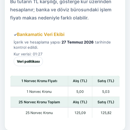
Bu tutarın TL karşılığı, gösterge kur üzerinden
hesaplanır; banka ve döviz bürosundaki işlem
fiyatı makas nedeniyle farklı olabilir.
Bankamatic Veri Ekibi
✓
İçerik ve hesaplama yapısı
27 Temmuz 2026
tarihinde
kontrol edildi.
Kur verisi: 01:27
Veri politikası
1 Norvec Kronu Fiyatı
Alış (TL)
Satış (TL)
1 Norvec Kronu
5,00
5,03
25 Norvec Kronu Toplam
Alış (TL)
Satış (TL)
25 Norvec Kronu
125,09
125,82