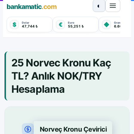
◐
bankamatic
.com
Dolar
Euro
Gram Altın
$
€
◆
47,744 ₺
55,251 ₺
6.660,550 
25 Norvec Kronu Kaç
TL? Anlık NOK/TRY
Hesaplama
Norveç Kronu Çevirici