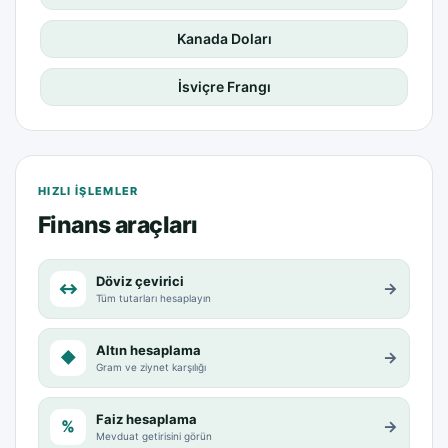
Kanada Doları
İsviçre Frangı
HIZLI IŞLEMLER
Finans araçları
Döviz çevirici
↔
→
Tüm tutarları hesaplayın
Altın hesaplama
◆
→
Gram ve ziynet karşılığı
Faiz hesaplama
%
→
Mevduat getirisini görün