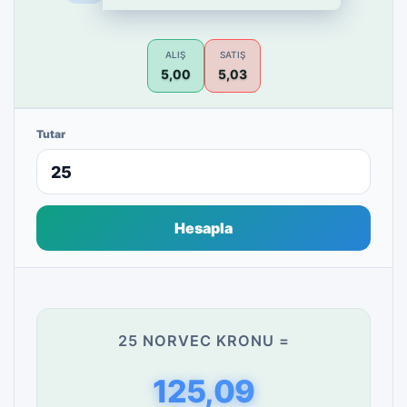
ALIŞ
SATIŞ
5,00
5,03
Tutar
Hesapla
25 NORVEC KRONU =
125,09