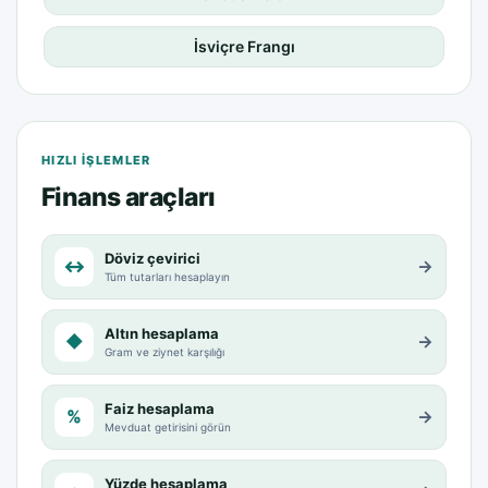
İsviçre Frangı
HIZLI IŞLEMLER
Finans araçları
Döviz çevirici
↔
→
Tüm tutarları hesaplayın
Altın hesaplama
◆
→
Gram ve ziynet karşılığı
Faiz hesaplama
%
→
Mevduat getirisini görün
Yüzde hesaplama