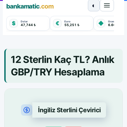
◐
bankamatic
.com
Dolar
Euro
Gram Altın
$
€
◆
47,744 ₺
55,251 ₺
6.660,550 
12 Sterlin Kaç TL? Anlık
GBP/TRY Hesaplama
İngiliz Sterlini Çevirici