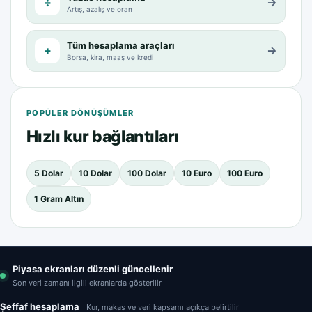
÷
→
Artış, azalış ve oran
Tüm hesaplama araçları
+
→
Borsa, kira, maaş ve kredi
POPÜLER DÖNÜŞÜMLER
Hızlı kur bağlantıları
5 Dolar
10 Dolar
100 Dolar
10 Euro
100 Euro
1 Gram Altın
Piyasa ekranları düzenli güncellenir
Son veri zamanı ilgili ekranlarda gösterilir
Şeffaf hesaplama
Kur, makas ve veri kapsamı açıkça belirtilir