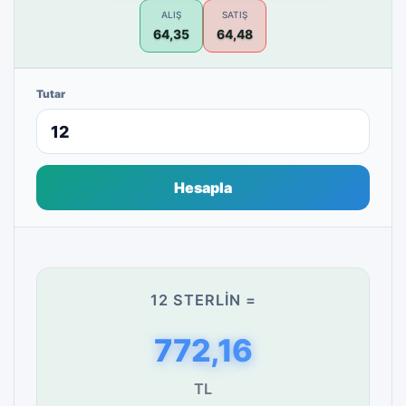
ALIŞ
SATIŞ
64,35
64,48
Tutar
Hesapla
12 STERLIN =
772,16
TL