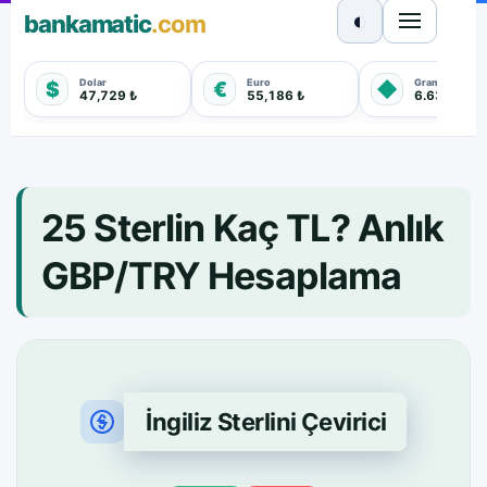
◐
bankamatic
.com
Dolar
Euro
Gram Altın
$
€
◆
47,729 ₺
55,186 ₺
6.635,550 
25 Sterlin Kaç TL? Anlık
GBP/TRY Hesaplama
İngiliz Sterlini Çevirici