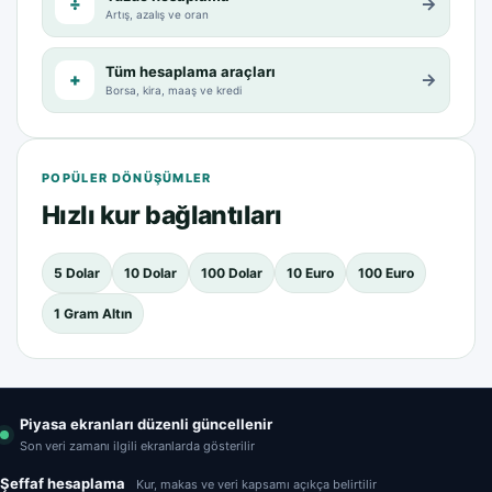
÷
→
Artış, azalış ve oran
Tüm hesaplama araçları
+
→
Borsa, kira, maaş ve kredi
POPÜLER DÖNÜŞÜMLER
Hızlı kur bağlantıları
5 Dolar
10 Dolar
100 Dolar
10 Euro
100 Euro
1 Gram Altın
Piyasa ekranları düzenli güncellenir
Son veri zamanı ilgili ekranlarda gösterilir
Şeffaf hesaplama
Kur, makas ve veri kapsamı açıkça belirtilir