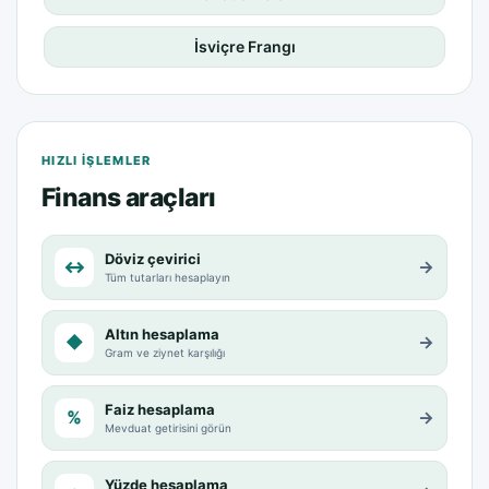
İsviçre Frangı
HIZLI IŞLEMLER
Finans araçları
Döviz çevirici
↔
→
Tüm tutarları hesaplayın
Altın hesaplama
◆
→
Gram ve ziynet karşılığı
Faiz hesaplama
%
→
Mevduat getirisini görün
Yüzde hesaplama