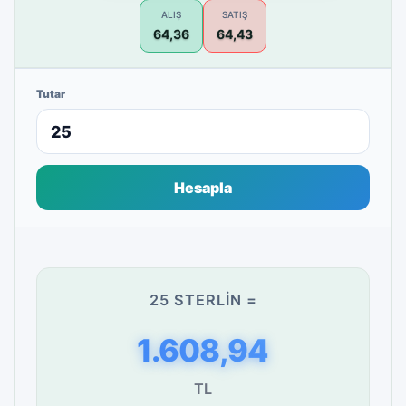
ALIŞ
SATIŞ
64,36
64,43
Tutar
Hesapla
25 STERLIN =
1.608,94
TL