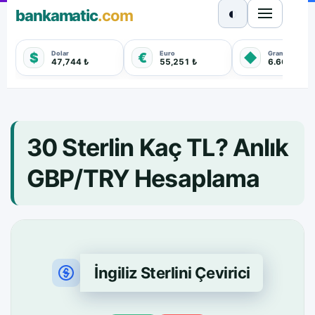
◐
bankamatic
.com
Dolar
Euro
Gram Altın
$
€
◆
47,744 ₺
55,251 ₺
6.660,550 
30 Sterlin Kaç TL? Anlık
GBP/TRY Hesaplama
İngiliz Sterlini Çevirici