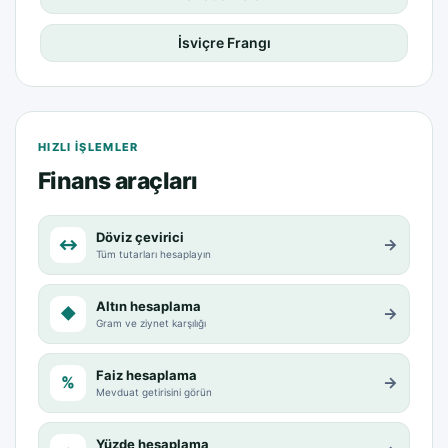
İsviçre Frangı
HIZLI IŞLEMLER
Finans araçları
Döviz çevirici
↔
→
Tüm tutarları hesaplayın
Altın hesaplama
◆
→
Gram ve ziynet karşılığı
Faiz hesaplama
%
→
Mevduat getirisini görün
Yüzde hesaplama