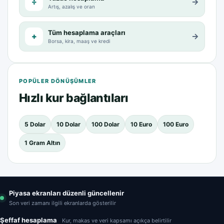
÷
→
Artış, azalış ve oran
Tüm hesaplama araçları
+
→
Borsa, kira, maaş ve kredi
POPÜLER DÖNÜŞÜMLER
Hızlı kur bağlantıları
5 Dolar
10 Dolar
100 Dolar
10 Euro
100 Euro
1 Gram Altın
Piyasa ekranları düzenli güncellenir
Son veri zamanı ilgili ekranlarda gösterilir
Şeffaf hesaplama
Kur, makas ve veri kapsamı açıkça belirtilir