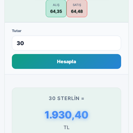
ALIŞ
SATIŞ
64,35
64,48
Tutar
Hesapla
30 STERLIN =
1.930,40
TL