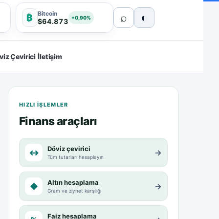
Bitcoin
⌕
◐
₿
+0,90%
$64.873
viz Çevirici
İletişim
HIZLI IŞLEMLER
Finans araçları
Döviz çevirici
↔
→
Tüm tutarları hesaplayın
Altın hesaplama
◆
→
Gram ve ziynet karşılığı
Faiz hesaplama