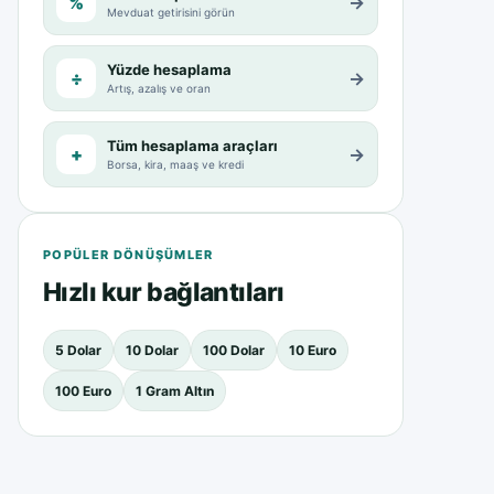
%
→
Mevduat getirisini görün
Yüzde hesaplama
÷
→
Artış, azalış ve oran
Tüm hesaplama araçları
+
→
Borsa, kira, maaş ve kredi
POPÜLER DÖNÜŞÜMLER
Hızlı kur bağlantıları
5 Dolar
10 Dolar
100 Dolar
10 Euro
100 Euro
1 Gram Altın