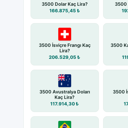
3500 Dolar Kaç Lira?
3500 
166.875,45 ₺
19
3500 İsviçre Frangı Kaç
3500 Ka
Lira?
206.529,05 ₺
11
3500 Avustralya Doları
3500 İ
Kaç Lira?
117.914,30 ₺
1