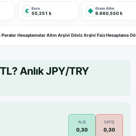
Euro
Gram Altın
€
◆
55,251 ₺
6.660,550 ₺
 Paralar
Hesaplamalar
Altın Arşivi
Döviz Arşivi
Faiz Hesaplama
Dö
 TL? Anlık JPY/TRY
ALIŞ
SATIŞ
0,30
0,30