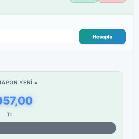
Hesapla
JAPON YENI =
057,00
TL
yat kontrolü: 05:08