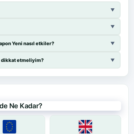
▼
▼
pon Yeni nasıl etkiler?
▼
 dikkat etmeliyim?
▼
nde Ne Kadar?