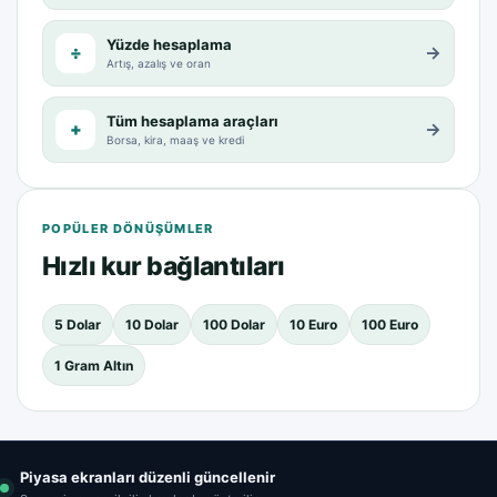
Yüzde hesaplama
÷
→
Artış, azalış ve oran
Tüm hesaplama araçları
+
→
Borsa, kira, maaş ve kredi
POPÜLER DÖNÜŞÜMLER
Hızlı kur bağlantıları
5 Dolar
10 Dolar
100 Dolar
10 Euro
100 Euro
1 Gram Altın
Piyasa ekranları düzenli güncellenir