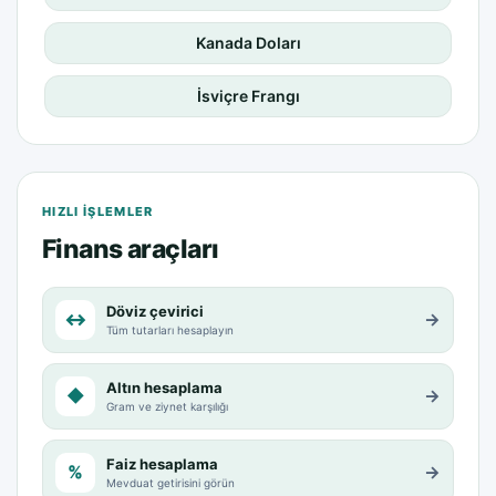
Kanada Doları
İsviçre Frangı
HIZLI IŞLEMLER
Finans araçları
Döviz çevirici
↔
→
Tüm tutarları hesaplayın
Altın hesaplama
◆
→
Gram ve ziynet karşılığı
Faiz hesaplama
%
→
Mevduat getirisini görün