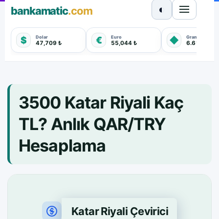
◐
bankamatic
.com
Dolar
Euro
Gram Altın
$
€
◆
47,709 ₺
55,044 ₺
6.616,660 
3500 Katar Riyali Kaç
TL? Anlık QAR/TRY
Hesaplama
Katar Riyali Çevirici