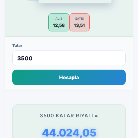
ALIŞ
SATIŞ
12,58
13,51
Tutar
Hesapla
3500 KATAR RIYALI =
44.024,05