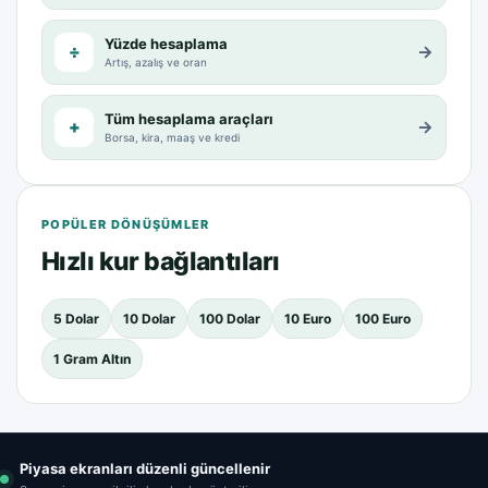
Yüzde hesaplama
÷
→
Artış, azalış ve oran
Tüm hesaplama araçları
+
→
Borsa, kira, maaş ve kredi
POPÜLER DÖNÜŞÜMLER
Hızlı kur bağlantıları
5 Dolar
10 Dolar
100 Dolar
10 Euro
100 Euro
1 Gram Altın
Piyasa ekranları düzenli güncellenir