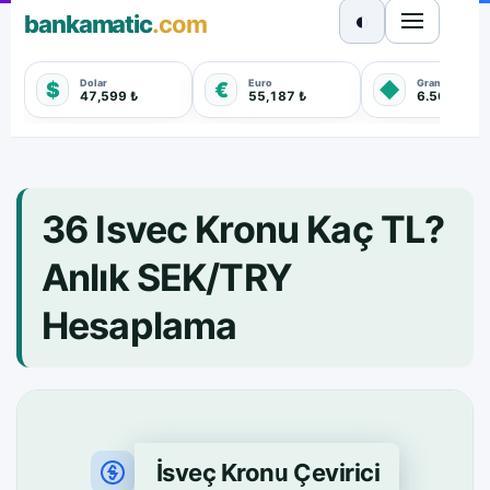
◐
bankamatic
.com
Dolar
Euro
Gram Altın
$
€
◆
47,599 ₺
55,187 ₺
6.569,600 
36 Isvec Kronu Kaç TL?
Anlık SEK/TRY
Hesaplama
İsveç Kronu Çevirici