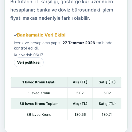
Bu tutarın TL karşılığı, gösterge kur üzerinden
hesaplanır; banka ve döviz bürosundaki işlem
fiyatı makas nedeniyle farklı olabilir.
Bankamatic Veri Ekibi
✓
İçerik ve hesaplama yapısı
27 Temmuz 2026
tarihinde
kontrol edildi.
Kur verisi: 06:17
Veri politikası
1 Isvec Kronu Fiyatı
Alış (TL)
Satış (TL)
1 Isvec Kronu
5,02
5,02
36 Isvec Kronu Toplam
Alış (TL)
Satış (TL)
36 Isvec Kronu
180,56
180,74