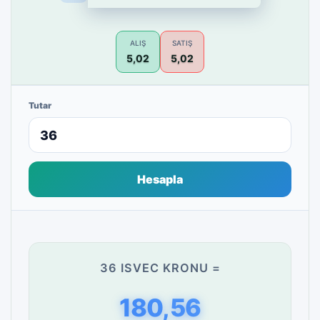
ALIŞ
SATIŞ
5,02
5,02
Tutar
Hesapla
36 ISVEC KRONU =
180,56