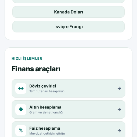
Kanada Doları
İsviçre Frangı
HIZLI IŞLEMLER
Finans araçları
Döviz çevirici
↔
→
Tüm tutarları hesaplayın
Altın hesaplama
◆
→
Gram ve ziynet karşılığı
Faiz hesaplama
%
→
Mevduat getirisini görün