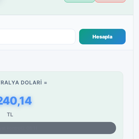
Hesapla
RALYA DOLARI =
240,14
TL
yat kontrolü: 08:11