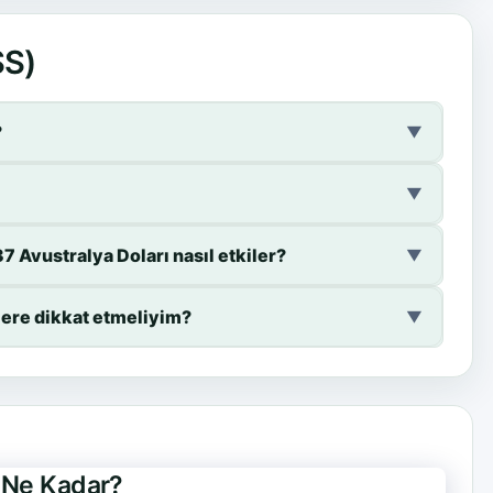
SS)
?
▼
▼
7 Avustralya Doları nasıl etkiler?
▼
lere dikkat etmeliyim?
▼
e Ne Kadar?