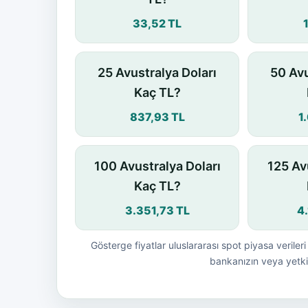
33,52 TL
25 Avustralya Doları
50 Avu
Kaç TL?
837,93 TL
1
100 Avustralya Doları
125 Av
Kaç TL?
3.351,73 TL
4
Gösterge fiyatlar uluslararası spot piyasa verileri 
bankanızın veya yetkil