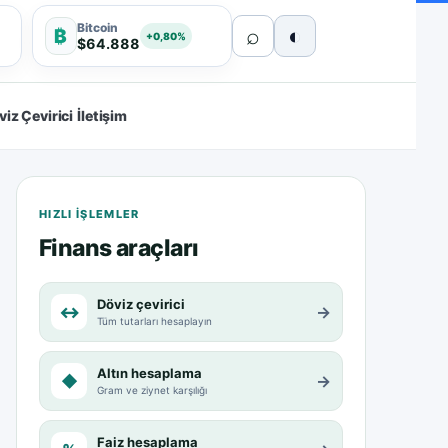
Bitcoin
⌕
◐
₿
+0,80%
$64.888
viz Çevirici
İletişim
HIZLI IŞLEMLER
Finans araçları
Döviz çevirici
↔
→
Tüm tutarları hesaplayın
Altın hesaplama
◆
→
Gram ve ziynet karşılığı
Faiz hesaplama