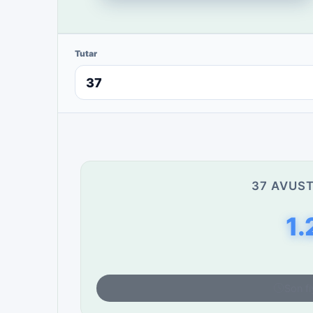
Tutar
37 AVUST
1.
Son fi