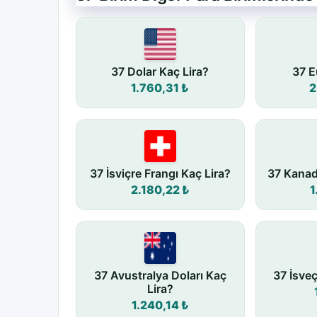
37 Dolar Kaç Lira?
37 E
1.760,31 ₺
2
37 İsviçre Frangı Kaç Lira?
37 Kanad
2.180,22 ₺
1
37 Avustralya Doları Kaç
37 İsve
Lira?
1.240,14 ₺