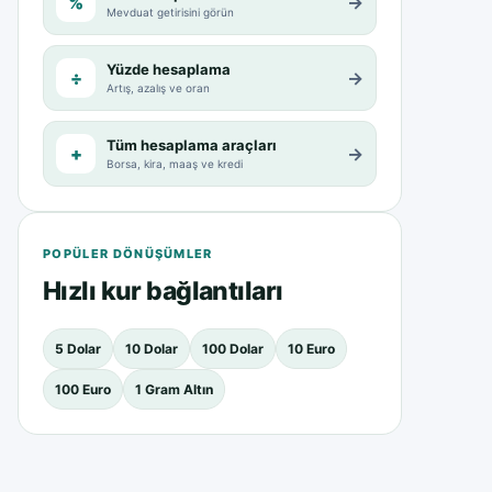
%
→
Mevduat getirisini görün
Yüzde hesaplama
÷
→
Artış, azalış ve oran
Tüm hesaplama araçları
+
→
Borsa, kira, maaş ve kredi
POPÜLER DÖNÜŞÜMLER
Hızlı kur bağlantıları
5 Dolar
10 Dolar
100 Dolar
10 Euro
100 Euro
1 Gram Altın