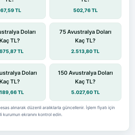
167,59 TL
502,76 TL
stralya Doları
75 Avustralya Doları
Kaç TL?
Kaç TL?
.675,87 TL
2.513,80 TL
ustralya Doları
150 Avustralya Doları
Kaç TL?
Kaç TL?
.189,66 TL
5.027,60 TL
esas alınarak düzenli aralıklarla güncellenir. İşlem fiyatı için
i kurumun ekranını kontrol edin.