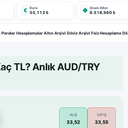
Euro
Gram Altın
€
◆
55,113 ₺
6.518,960 ₺
 Paralar
Hesaplamalar
Altın Arşivi
Döviz Arşivi
Faiz Hesaplama
Dö
 Kaç TL? Anlık AUD/TRY
ALIŞ
SATIŞ
33,52
33,55