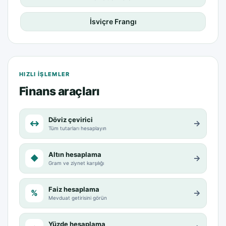
İsviçre Frangı
HIZLI IŞLEMLER
Finans araçları
Döviz çevirici
↔
→
Tüm tutarları hesaplayın
Altın hesaplama
◆
→
Gram ve ziynet karşılığı
Faiz hesaplama
%
→
Mevduat getirisini görün
Yüzde hesaplama