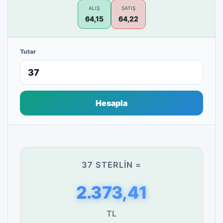
ALIŞ
SATIŞ
64,15
64,22
Tutar
Hesapla
37 STERLIN =
2.373,41
TL