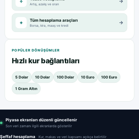
÷
→
Artış, azalış ve oran
Tüm hesaplama araçları
+
→
Borsa, kira, maaş ve kredi
POPÜLER DÖNÜŞÜMLER
Hızlı kur bağlantıları
5 Dolar
10 Dolar
100 Dolar
10 Euro
100 Euro
1 Gram Altın
Piyasa ekranları düzenli güncellenir
Son veri zamanı ilgili ekranlarda gösterilir
Şeffaf hesaplama
Kur, makas ve veri kapsamı açıkça belirtilir