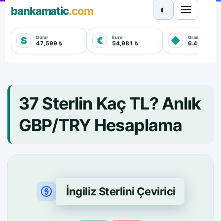
◐
bankamatic
.com
Dolar
Euro
Gram Altın
$
€
◆
47,599 ₺
54,981 ₺
6.499,220 
37 Sterlin Kaç TL? Anlık
GBP/TRY Hesaplama
İngiliz Sterlini Çevirici