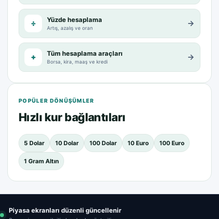
Yüzde hesaplama
÷
→
Artış, azalış ve oran
Tüm hesaplama araçları
+
→
Borsa, kira, maaş ve kredi
POPÜLER DÖNÜŞÜMLER
Hızlı kur bağlantıları
5 Dolar
10 Dolar
100 Dolar
10 Euro
100 Euro
1 Gram Altın
Piyasa ekranları düzenli güncellenir