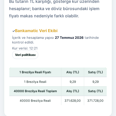
Bu tutarın TL karşılığı, gösterge kur üzerinden
hesaplanır; banka ve döviz bürosundaki işlem
fiyatı makas nedeniyle farklı olabilir.
Bankamatic Veri Ekibi
✓
İçerik ve hesaplama yapısı
27 Temmuz 2026
tarihinde
kontrol edildi.
Kur verisi: 12:21
Veri politikası
1 Brezilya Reali Fiyatı
Alış (TL)
Satış (TL)
1 Brezilya Reali
9,29
9,29
40000 Brezilya Reali Toplam
Alış (TL)
Satış (TL)
40000 Brezilya Reali
371.628,00
371.728,00