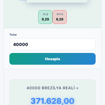
ALIŞ
SATIŞ
9,29
9,29
Tutar
Hesapla
40000 BREZILYA REALI =
371.628,00