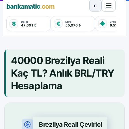
◐
bankamatic
.com
Dolar
Euro
Gram Altın
$
€
◆
47,601 ₺
55,070 ₺
6.530,850 
40000 Brezilya Reali
Kaç TL? Anlık BRL/TRY
Hesaplama
Brezilya Reali Çevirici