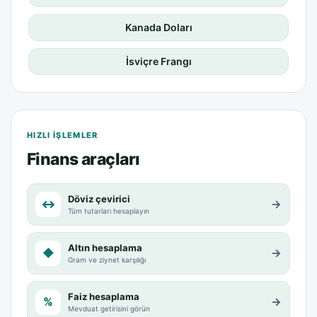
Kanada Doları
İsviçre Frangı
HIZLI IŞLEMLER
Finans araçları
Döviz çevirici
↔
→
Tüm tutarları hesaplayın
Altın hesaplama
◆
→
Gram ve ziynet karşılığı
Faiz hesaplama
%
→
Mevduat getirisini görün