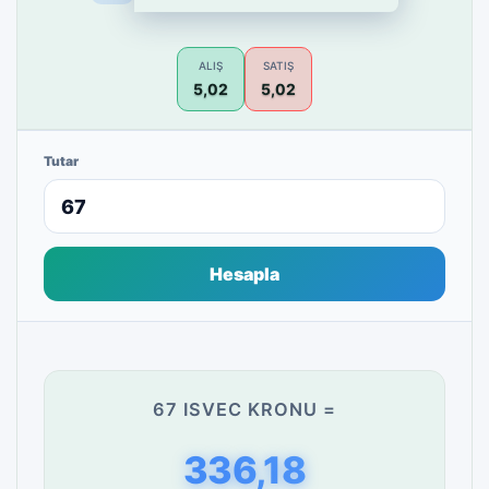
ALIŞ
SATIŞ
5,02
5,02
Tutar
Hesapla
67 ISVEC KRONU =
336,18