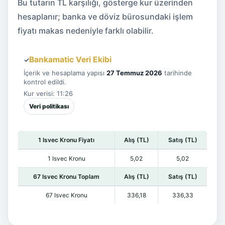
Bu tutarın TL karşılığı, gösterge kur üzerinden
hesaplanır; banka ve döviz bürosundaki işlem
fiyatı makas nedeniyle farklı olabilir.
Bankamatic Veri Ekibi
✓
İçerik ve hesaplama yapısı
27 Temmuz 2026
tarihinde
kontrol edildi.
Kur verisi: 11:26
Veri politikası
1 Isvec Kronu Fiyatı
Alış (TL)
Satış (TL)
1 Isvec Kronu
5,02
5,02
67 Isvec Kronu Toplam
Alış (TL)
Satış (TL)
67 Isvec Kronu
336,18
336,33