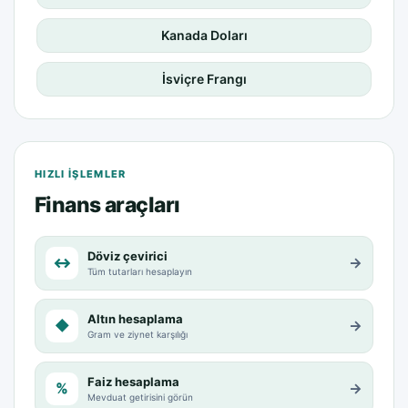
Kanada Doları
İsviçre Frangı
HIZLI IŞLEMLER
Finans araçları
Döviz çevirici
↔
→
Tüm tutarları hesaplayın
Altın hesaplama
◆
→
Gram ve ziynet karşılığı
Faiz hesaplama
%
→
Mevduat getirisini görün