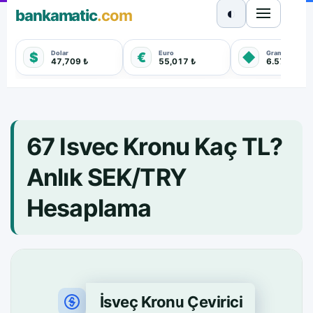
◐
bankamatic
.com
Dolar
Euro
Gram Altın
$
€
◆
47,709 ₺
55,017 ₺
6.572,880 
67 Isvec Kronu Kaç TL?
Anlık SEK/TRY
Hesaplama
İsveç Kronu Çevirici