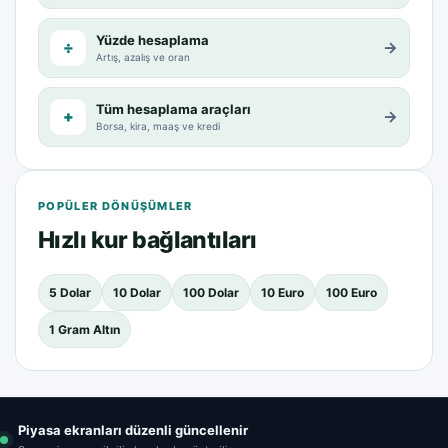
Yüzde hesaplama
÷
→
Artış, azalış ve oran
Tüm hesaplama araçları
+
→
Borsa, kira, maaş ve kredi
POPÜLER DÖNÜŞÜMLER
Hızlı kur bağlantıları
5 Dolar
10 Dolar
100 Dolar
10 Euro
100 Euro
1 Gram Altın
Piyasa ekranları düzenli güncellenir