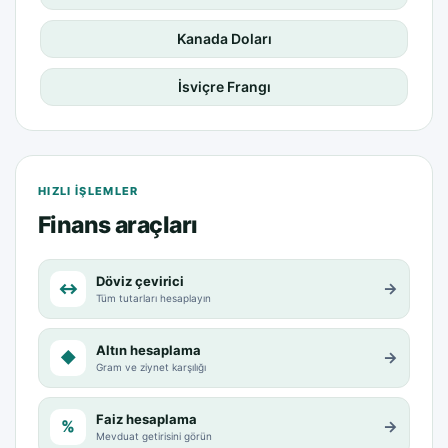
Kanada Doları
İsviçre Frangı
HIZLI IŞLEMLER
Finans araçları
Döviz çevirici
↔
→
Tüm tutarları hesaplayın
Altın hesaplama
◆
→
Gram ve ziynet karşılığı
Faiz hesaplama
%
→
Mevduat getirisini görün