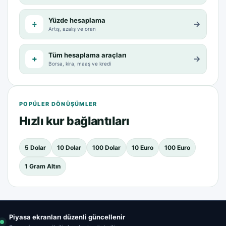
Yüzde hesaplama
÷
→
Artış, azalış ve oran
Tüm hesaplama araçları
+
→
Borsa, kira, maaş ve kredi
POPÜLER DÖNÜŞÜMLER
Hızlı kur bağlantıları
5 Dolar
10 Dolar
100 Dolar
10 Euro
100 Euro
1 Gram Altın
Piyasa ekranları düzenli güncellenir