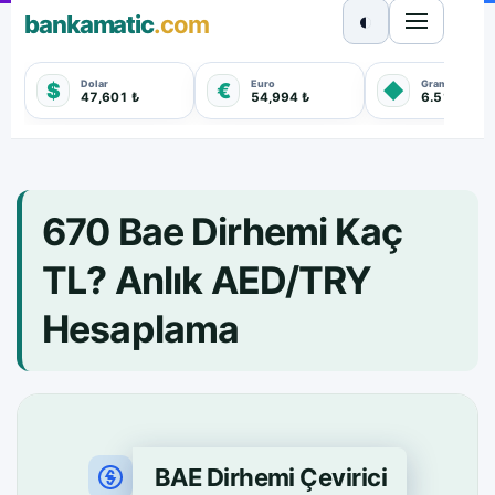
◐
bankamatic
.com
Dolar
Euro
Gram Altın
$
€
◆
47,601 ₺
54,994 ₺
6.513,000 
670 Bae Dirhemi Kaç
TL? Anlık AED/TRY
Hesaplama
BAE Dirhemi Çevirici