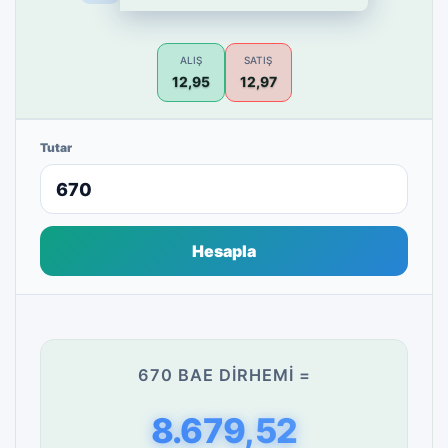
ALIŞ
SATIŞ
12,95
12,97
Tutar
Hesapla
670 BAE DIRHEMI =
8.679,52