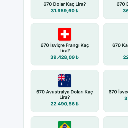
670 Dolar Kaç Lira?
670 E
31.959,60 ₺
3
670 İsviçre Frangı Kaç
670 Ka
Lira?
39.428,09 ₺
2
670 Avustralya Doları Kaç
670 İsve
Lira?
3
22.490,56 ₺