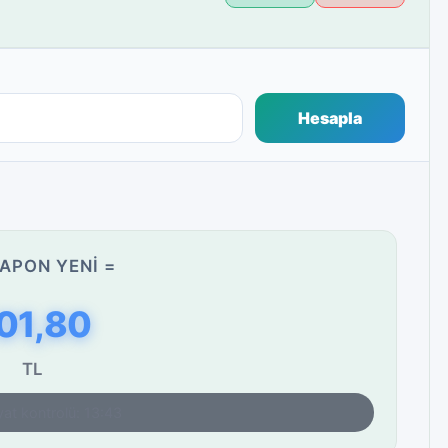
Hesapla
JAPON YENI =
01,80
TL
yat kontrolü: 13:43