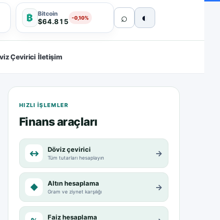
Bitcoin
⌕
◐
₿
-0,10%
$64.815
viz Çevirici
İletişim
HIZLI IŞLEMLER
Finans araçları
Döviz çevirici
↔
→
Tüm tutarları hesaplayın
Altın hesaplama
◆
→
Gram ve ziynet karşılığı
Faiz hesaplama