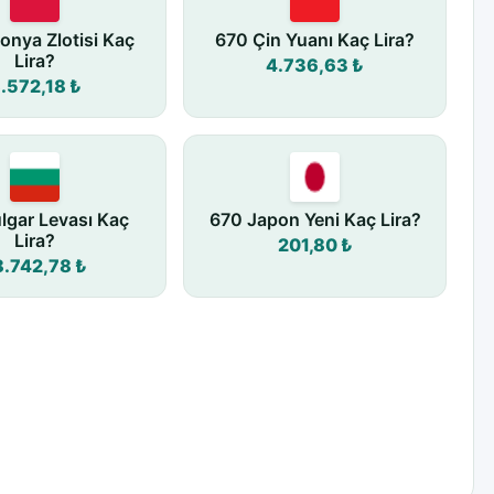
onya Zlotisi Kaç
670 Çin Yuanı Kaç Lira?
Lira?
4.736,63 ₺
.572,18 ₺
lgar Levası Kaç
670 Japon Yeni Kaç Lira?
Lira?
201,80 ₺
8.742,78 ₺