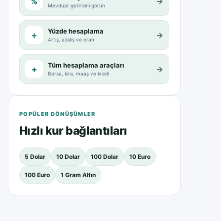
%
→
Mevduat getirisini görün
Yüzde hesaplama
÷
→
Artış, azalış ve oran
Tüm hesaplama araçları
+
→
Borsa, kira, maaş ve kredi
POPÜLER DÖNÜŞÜMLER
Hızlı kur bağlantıları
5 Dolar
10 Dolar
100 Dolar
10 Euro
100 Euro
1 Gram Altın