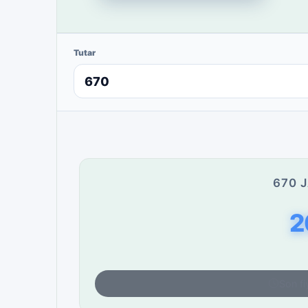
Tutar
670 
2
Son fi