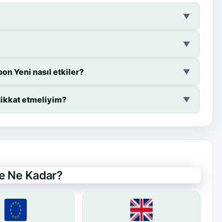
▼
▼
on Yeni nasıl etkiler?
▼
dikkat etmeliyim?
▼
de Ne Kadar?