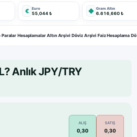
Euro
Gram Altın
€
◆
55,044 ₺
6.616,660 ₺
 Paralar
Hesaplamalar
Altın Arşivi
Döviz Arşivi
Faiz Hesaplama
Dö
L? Anlık JPY/TRY
ALIŞ
SATIŞ
0,30
0,30