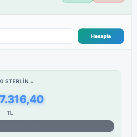
Hesapla
0 STERLIN =
7.316,40
TL
yat kontrolü: 13:29