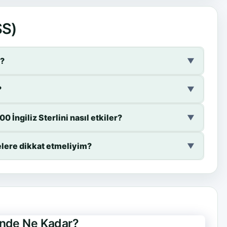
SS)
r?
▼
?
▼
0 İngiliz Sterlini nasıl etkiler?
▼
nelere dikkat etmeliyim?
▼
rinde Ne Kadar?