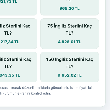
321,73 TL
965,20 TL
liz Sterlini Kaç
75 İngiliz Sterlini Kaç
TL?
TL?
.217,34 TL
4.826,01 TL
iliz Sterlini Kaç
150 İngiliz Sterlini Kaç
TL?
TL?
.043,35 TL
9.652,02 TL
esas alınarak düzenli aralıklarla güncellenir. İşlem fiyatı için
i kurumun ekranını kontrol edin.