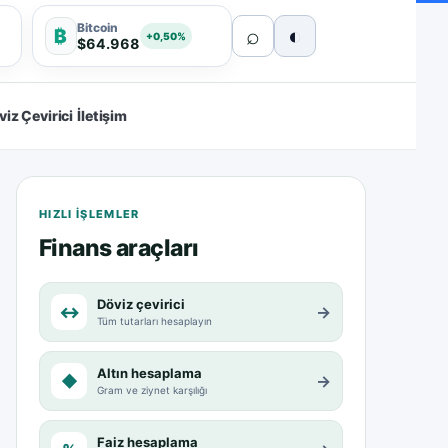
Bitcoin
⌕
◐
₿
+0,50%
$64.968
viz Çevirici
İletişim
HIZLI IŞLEMLER
Finans araçları
Döviz çevirici
↔
→
Tüm tutarları hesaplayın
Altın hesaplama
◆
→
Gram ve ziynet karşılığı
Faiz hesaplama