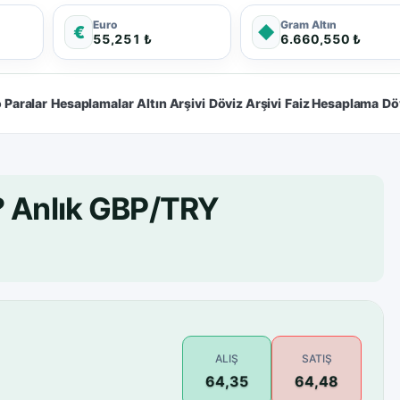
Euro
Gram Altın
€
◆
55,251 ₺
6.660,550 ₺
 Paralar
Hesaplamalar
Altın Arşivi
Döviz Arşivi
Faiz Hesaplama
Dö
? Anlık GBP/TRY
ALIŞ
SATIŞ
64,35
64,48