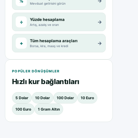
%
→
Mevduat getirisini görün
Yüzde hesaplama
÷
→
Artış, azalış ve oran
Tüm hesaplama araçları
+
→
Borsa, kira, maaş ve kredi
POPÜLER DÖNÜŞÜMLER
Hızlı kur bağlantıları
5 Dolar
10 Dolar
100 Dolar
10 Euro
100 Euro
1 Gram Altın