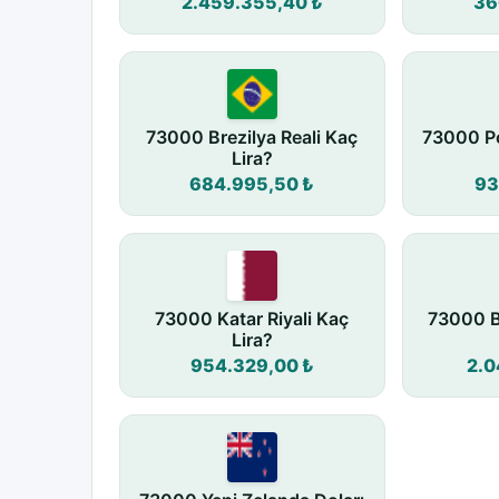
2.459.355,40 ₺
36
73000 Brezilya Reali Kaç
73000 Po
Lira?
684.995,50 ₺
93
73000 Katar Riyali Kaç
73000 B
Lira?
954.329,00 ₺
2.0