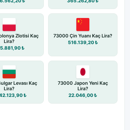
6.562,20 ₺
365.262,80 ₺
lonya Zlotisi Kaç
73000 Çin Yuanı Kaç Lira?
Lira?
516.139,20 ₺
5.881,90 ₺
ulgar Levası Kaç
73000 Japon Yeni Kaç
Lira?
Lira?
42.123,90 ₺
22.046,00 ₺