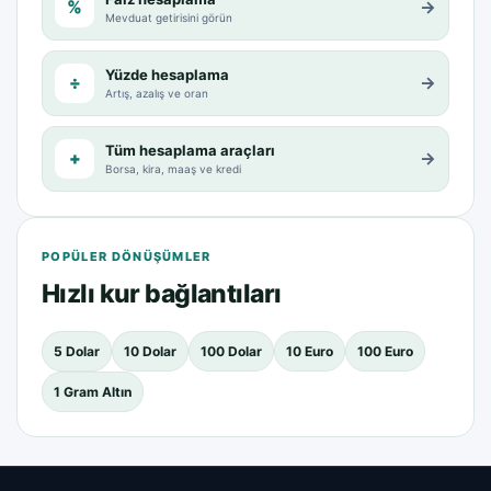
%
→
Mevduat getirisini görün
Yüzde hesaplama
÷
→
Artış, azalış ve oran
Tüm hesaplama araçları
+
→
Borsa, kira, maaş ve kredi
POPÜLER DÖNÜŞÜMLER
Hızlı kur bağlantıları
5 Dolar
10 Dolar
100 Dolar
10 Euro
100 Euro
1 Gram Altın