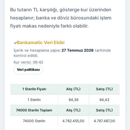
Bu tutarın TL karşılığı, gösterge kur üzerinden
hesaplanır; banka ve döviz bürosundaki işlem
fiyatı makas nedeniyle farklı olabilir.
Bankamatic Veri Ekibi
✓
İçerik ve hesaplama yapısı
27 Temmuz 2026
tarihinde
kontrol edildi.
Kur verisi: 06:42
Veri politikası
1 Sterlin Fiyatı
Alış (TL)
Satış (TL)
1 Sterlin
64,36
64,43
74000 Sterlin Toplam
Alış (TL)
Satış (TL)
74000 Sterlin
4.762.455,00
4.767.487,00