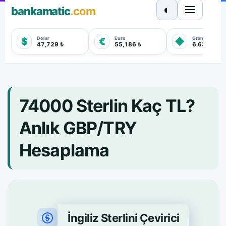
◐
bankamatic
.com
Dolar
Euro
Gram Altın
$
€
◆
47,729 ₺
55,186 ₺
6.635,550 
74000 Sterlin Kaç TL?
Anlık GBP/TRY
Hesaplama
İngiliz Sterlini Çevirici