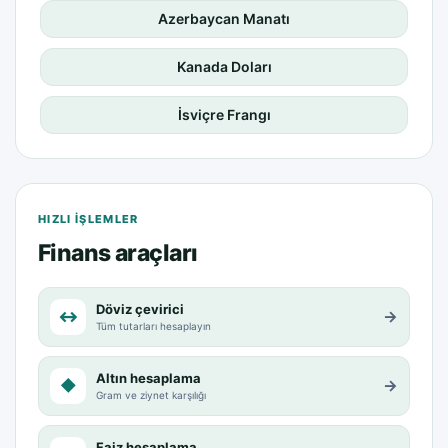
Azerbaycan Manatı
Kanada Doları
İsviçre Frangı
HIZLI IŞLEMLER
Finans araçları
Döviz çevirici
↔
→
Tüm tutarları hesaplayın
Altın hesaplama
◆
→
Gram ve ziynet karşılığı
Faiz hesaplama