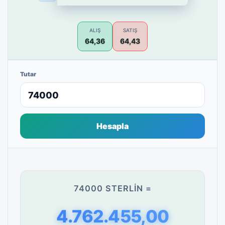
ALIŞ
SATIŞ
64,36
64,43
Tutar
Hesapla
74000 STERLIN =
4.762.455,00