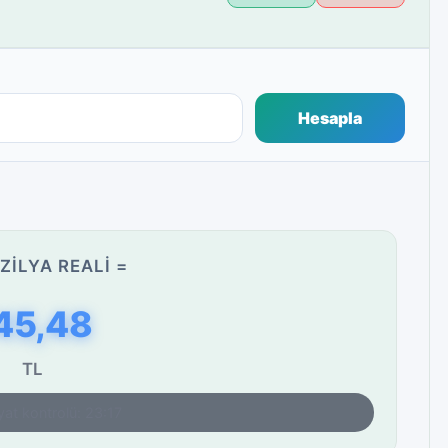
Hesapla
ZILYA REALI =
45,48
TL
yat kontrolü: 23:17