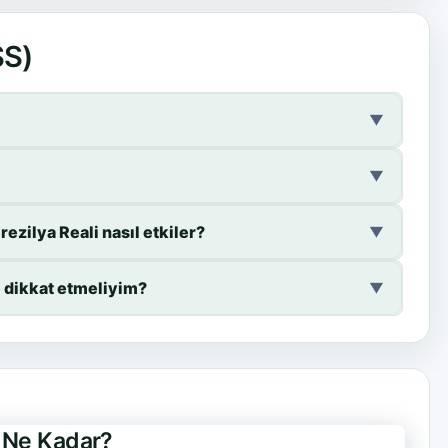
SS)
▼
▼
ezilya Reali nasıl etkiler?
▼
e dikkat etmeliyim?
▼
e Ne Kadar?