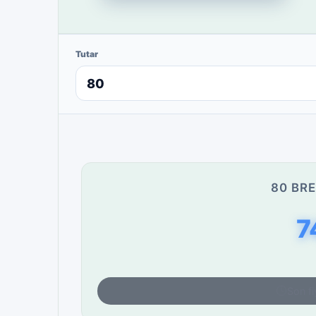
Tutar
80 BRE
7
Son fi