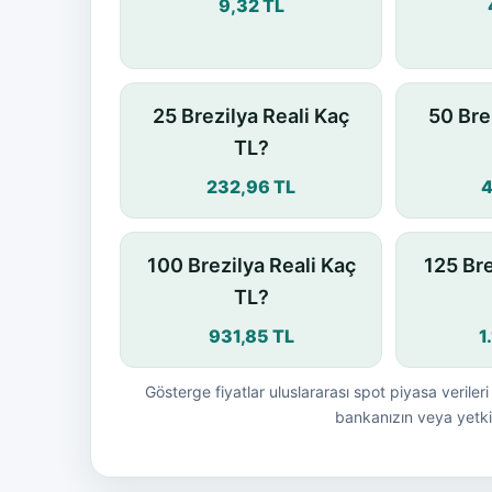
9,32 TL
25 Brezilya Reali Kaç
50 Bre
TL?
232,96 TL
4
100 Brezilya Reali Kaç
125 Bre
TL?
931,85 TL
1
Gösterge fiyatlar uluslararası spot piyasa verileri 
bankanızın veya yetkil