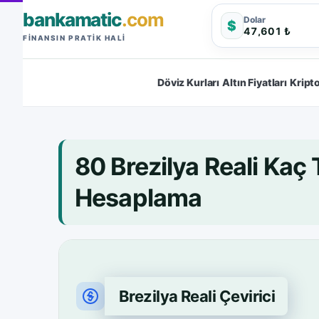
bankamatic
.com
Dolar
$
47,601 ₺
FINANSIN PRATIK HALI
Döviz Kurları
Altın Fiyatları
Kripto
80 Brezilya Reali Kaç
Hesaplama
Brezilya Reali Çevirici