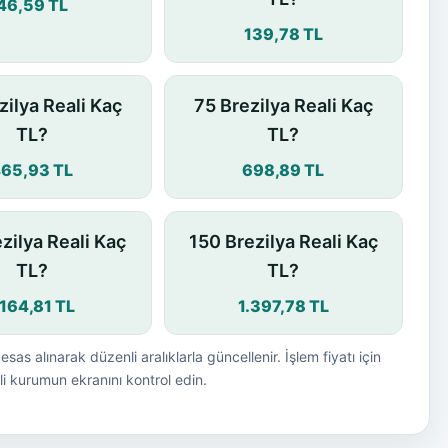
46,59 TL
139,78 TL
zilya Reali Kaç
75 Brezilya Reali Kaç
TL?
TL?
65,93 TL
698,89 TL
zilya Reali Kaç
150 Brezilya Reali Kaç
TL?
TL?
.164,81 TL
1.397,78 TL
esas alınarak düzenli aralıklarla güncellenir. İşlem fiyatı için
i kurumun ekranını kontrol edin.