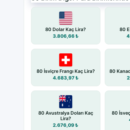
80 Dolar Kaç Lira?
80 E
3.806,66 ₺
4
80 İsviçre Frangı Kaç Lira?
80 Kanad
4.683,97 ₺
2
80 Avustralya Doları Kaç
80 İsve
Lira?
2.676,09 ₺