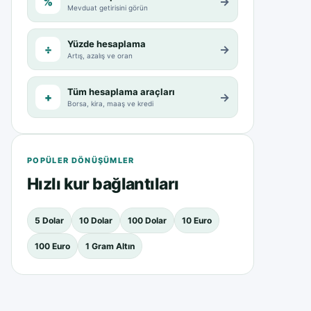
%
→
Mevduat getirisini görün
Yüzde hesaplama
÷
→
Artış, azalış ve oran
Tüm hesaplama araçları
+
→
Borsa, kira, maaş ve kredi
POPÜLER DÖNÜŞÜMLER
Hızlı kur bağlantıları
5 Dolar
10 Dolar
100 Dolar
10 Euro
100 Euro
1 Gram Altın