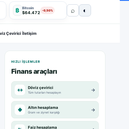
Bitcoin
⌕
◐
₿
-0,50%
$64.472
viz Çevirici
İletişim
HIZLI IŞLEMLER
Finans araçları
Döviz çevirici
↔
→
Tüm tutarları hesaplayın
Altın hesaplama
◆
→
Gram ve ziynet karşılığı
Faiz hesaplama