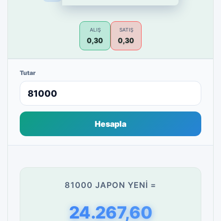
ALIŞ
SATIŞ
0,30
0,30
Tutar
Hesapla
81000 JAPON YENI =
24.267,60