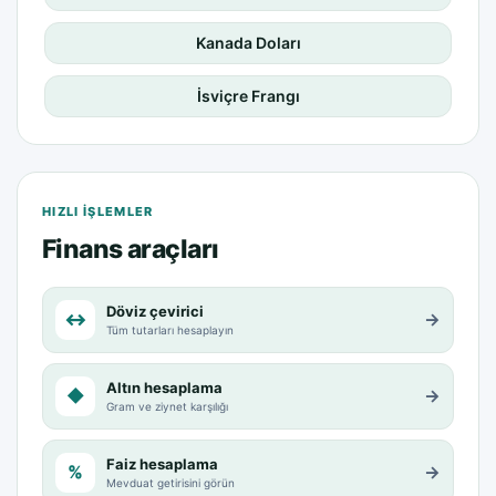
Kanada Doları
İsviçre Frangı
HIZLI IŞLEMLER
Finans araçları
Döviz çevirici
↔
→
Tüm tutarları hesaplayın
Altın hesaplama
◆
→
Gram ve ziynet karşılığı
Faiz hesaplama
%
→
Mevduat getirisini görün