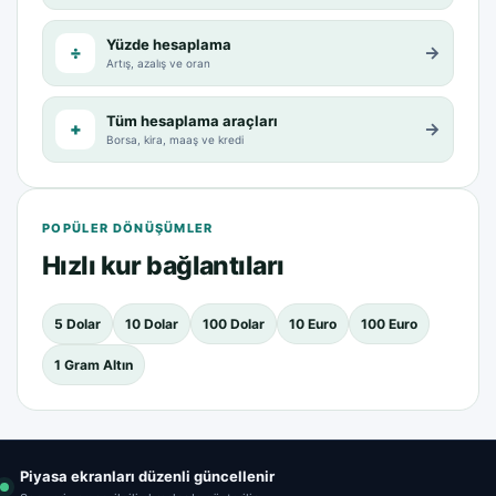
Yüzde hesaplama
÷
→
Artış, azalış ve oran
Tüm hesaplama araçları
+
→
Borsa, kira, maaş ve kredi
POPÜLER DÖNÜŞÜMLER
Hızlı kur bağlantıları
5 Dolar
10 Dolar
100 Dolar
10 Euro
100 Euro
1 Gram Altın
Piyasa ekranları düzenli güncellenir