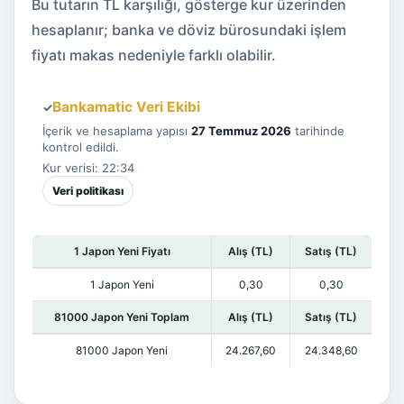
Bu tutarın TL karşılığı, gösterge kur üzerinden
hesaplanır; banka ve döviz bürosundaki işlem
fiyatı makas nedeniyle farklı olabilir.
Bankamatic Veri Ekibi
✓
İçerik ve hesaplama yapısı
27 Temmuz 2026
tarihinde
kontrol edildi.
Kur verisi: 22:34
Veri politikası
1 Japon Yeni Fiyatı
Alış (TL)
Satış (TL)
1 Japon Yeni
0,30
0,30
81000 Japon Yeni Toplam
Alış (TL)
Satış (TL)
81000 Japon Yeni
24.267,60
24.348,60