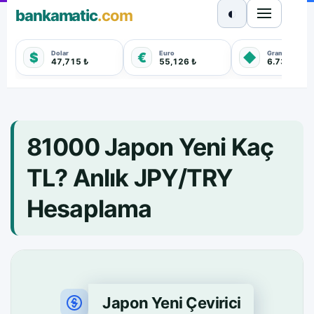
◐
bankamatic
.com
Dolar
Euro
Gram Altın
$
€
◆
47,715 ₺
55,126 ₺
6.733,450 
81000 Japon Yeni Kaç
TL? Anlık JPY/TRY
Hesaplama
Japon Yeni Çevirici