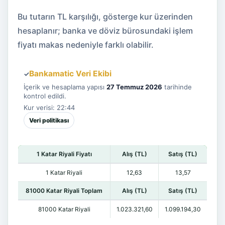
Bu tutarın TL karşılığı, gösterge kur üzerinden
hesaplanır; banka ve döviz bürosundaki işlem
fiyatı makas nedeniyle farklı olabilir.
Bankamatic Veri Ekibi
✓
İçerik ve hesaplama yapısı
27 Temmuz 2026
tarihinde
kontrol edildi.
Kur verisi: 22:44
Veri politikası
1 Katar Riyali Fiyatı
Alış (TL)
Satış (TL)
1 Katar Riyali
12,63
13,57
81000 Katar Riyali Toplam
Alış (TL)
Satış (TL)
81000 Katar Riyali
1.023.321,60
1.099.194,30