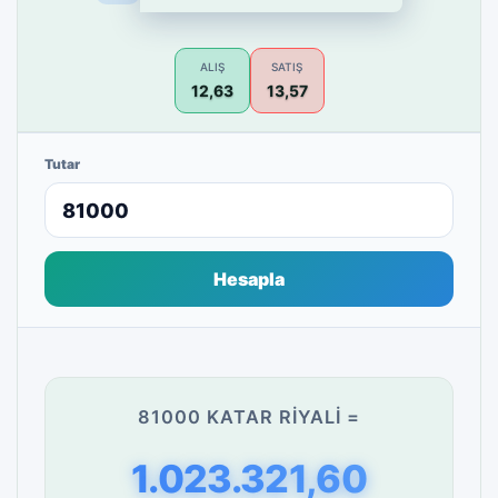
ALIŞ
SATIŞ
12,63
13,57
Tutar
Hesapla
81000 KATAR RIYALI =
1.023.321,60