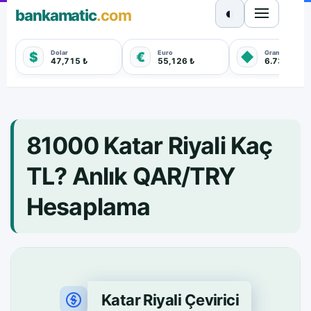
◐
bankamatic
.com
Dolar
Euro
Gram Altın
$
€
◆
47,715 ₺
55,126 ₺
6.733,450 
81000 Katar Riyali Kaç
TL? Anlık QAR/TRY
Hesaplama
Katar Riyali Çevirici