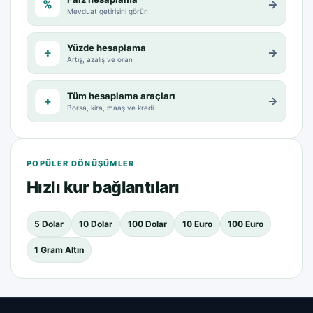
%
→
Mevduat getirisini görün
Yüzde hesaplama
÷
→
Artış, azalış ve oran
Tüm hesaplama araçları
+
→
Borsa, kira, maaş ve kredi
POPÜLER DÖNÜŞÜMLER
Hızlı kur bağlantıları
5 Dolar
10 Dolar
100 Dolar
10 Euro
100 Euro
1 Gram Altın