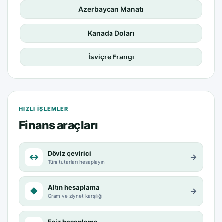
Azerbaycan Manatı
Kanada Doları
İsviçre Frangı
HIZLI IŞLEMLER
Finans araçları
Döviz çevirici
↔
→
Tüm tutarları hesaplayın
Altın hesaplama
◆
→
Gram ve ziynet karşılığı
Faiz hesaplama