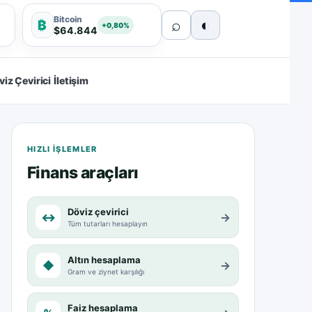
Bitcoin
⌕
◐
₿
+0,80%
$64.844
viz Çevirici
İletişim
HIZLI IŞLEMLER
Finans araçları
Döviz çevirici
↔
→
Tüm tutarları hesaplayın
Altın hesaplama
◆
→
Gram ve ziynet karşılığı
Faiz hesaplama