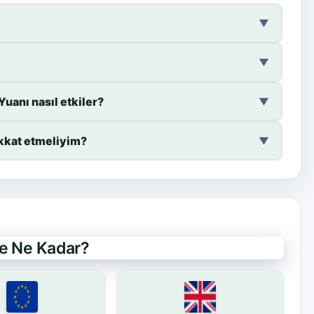
▼
▼
uanı nasıl etkiler?
▼
ikkat etmeliyim?
▼
de Ne Kadar?