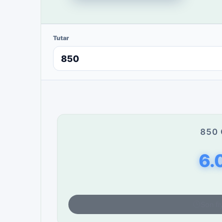
Tutar
850 
6.
Son fi