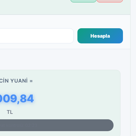
Hesapla
CIN YUANI =
009,84
TL
yat kontrolü: 02:23