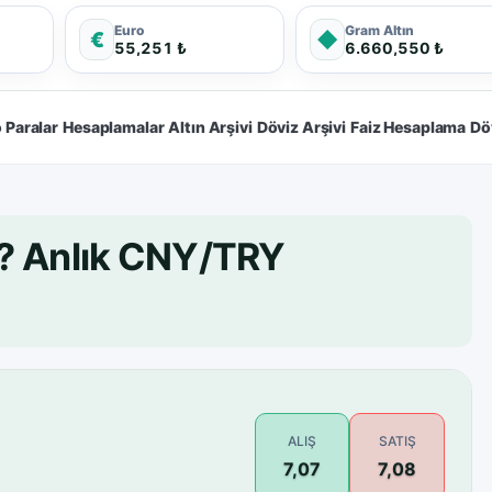
Euro
Gram Altın
€
◆
55,251 ₺
6.660,550 ₺
 Paralar
Hesaplamalar
Altın Arşivi
Döviz Arşivi
Faiz Hesaplama
Dö
L? Anlık CNY/TRY
ALIŞ
SATIŞ
7,07
7,08