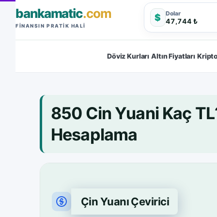
bankamatic
.com
Dolar
$
47,744 ₺
FINANSIN PRATIK HALI
Döviz Kurları
Altın Fiyatları
Kripto
850 Cin Yuani Kaç T
Hesaplama
Çin Yuanı Çevirici