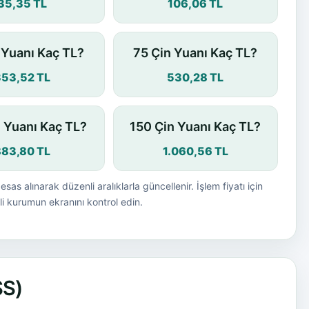
35,35 TL
106,06 TL
 Yuanı Kaç TL?
75 Çin Yuanı Kaç TL?
353,52 TL
530,28 TL
n Yuanı Kaç TL?
150 Çin Yuanı Kaç TL?
883,80 TL
1.060,56 TL
esas alınarak düzenli aralıklarla güncellenir. İşlem fiyatı için
i kurumun ekranını kontrol edin.
SS)