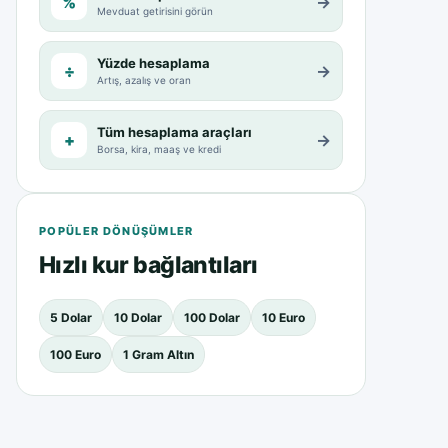
%
→
Mevduat getirisini görün
Yüzde hesaplama
÷
→
Artış, azalış ve oran
Tüm hesaplama araçları
+
→
Borsa, kira, maaş ve kredi
POPÜLER DÖNÜŞÜMLER
Hızlı kur bağlantıları
5 Dolar
10 Dolar
100 Dolar
10 Euro
100 Euro
1 Gram Altın