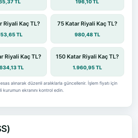
65,37 TL
196,10 TL
r Riyali Kaç TL?
75 Katar Riyali Kaç TL?
53,65 TL
980,48 TL
r Riyali Kaç TL?
150 Katar Riyali Kaç TL?
.634,13 TL
1.960,95 TL
esas alınarak düzenli aralıklarla güncellenir. İşlem fiyatı için
i kurumun ekranını kontrol edin.
SS)