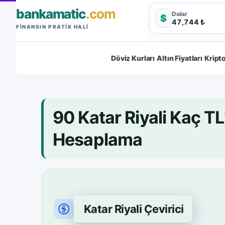
bankamatic
.com
Dolar
$
47,744 ₺
FINANSIN PRATIK HALI
Döviz Kurları
Altın Fiyatları
Kripto
90 Katar Riyali Kaç T
Hesaplama
Katar Riyali Çevirici