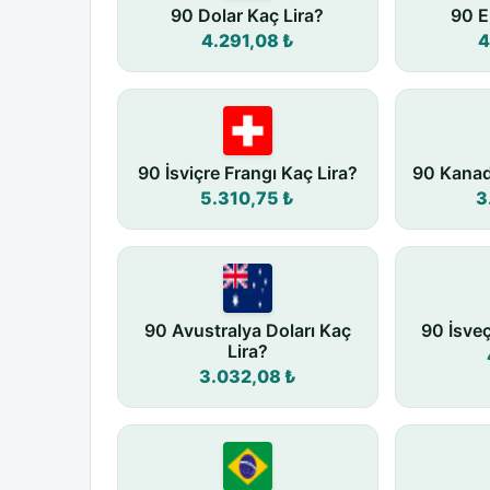
90 Dolar Kaç Lira?
90 E
4.291,08 ₺
4
90 İsviçre Frangı Kaç Lira?
90 Kanad
5.310,75 ₺
3
90 Avustralya Doları Kaç
90 İsve
Lira?
3.032,08 ₺