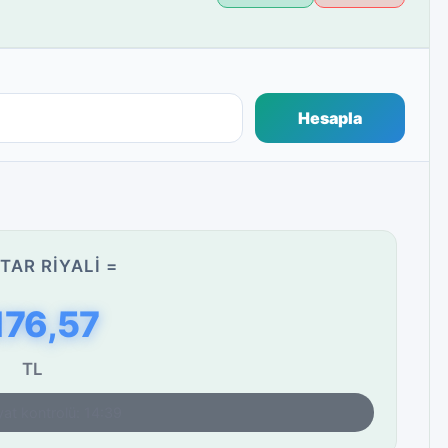
Hesapla
TAR RIYALI =
176,57
TL
yat kontrolü: 14:39