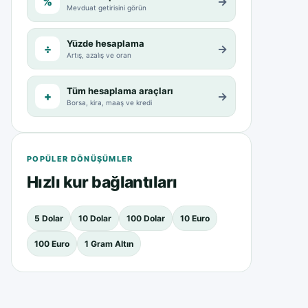
%
→
Mevduat getirisini görün
Yüzde hesaplama
÷
→
Artış, azalış ve oran
Tüm hesaplama araçları
+
→
Borsa, kira, maaş ve kredi
POPÜLER DÖNÜŞÜMLER
Hızlı kur bağlantıları
5 Dolar
10 Dolar
100 Dolar
10 Euro
100 Euro
1 Gram Altın