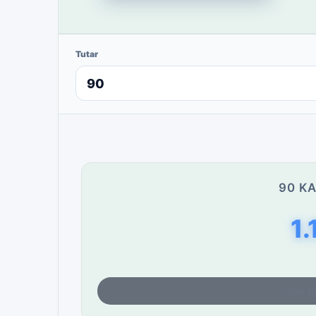
Tutar
90 KA
1.
Son fi