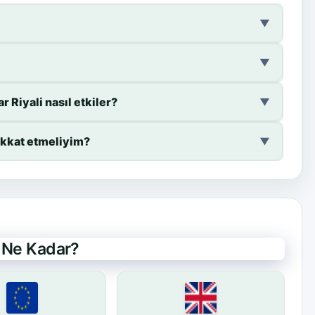
▼
▼
 Riyali nasıl etkiler?
▼
dikkat etmeliyim?
▼
e Ne Kadar?