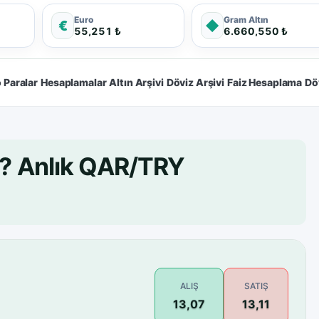
Euro
Gram Altın
€
◆
55,251 ₺
6.660,550 ₺
 Paralar
Hesaplamalar
Altın Arşivi
Döviz Arşivi
Faiz Hesaplama
Dö
L? Anlık QAR/TRY
ALIŞ
SATIŞ
13,07
13,11