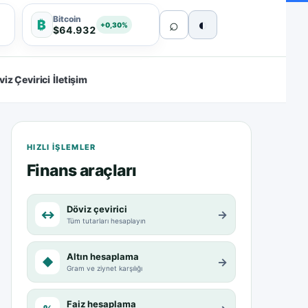
Bitcoin
⌕
◐
₿
+0,30%
$64.932
viz Çevirici
İletişim
HIZLI IŞLEMLER
Finans araçları
Döviz çevirici
↔
→
Tüm tutarları hesaplayın
Altın hesaplama
◆
→
Gram ve ziynet karşılığı
Faiz hesaplama