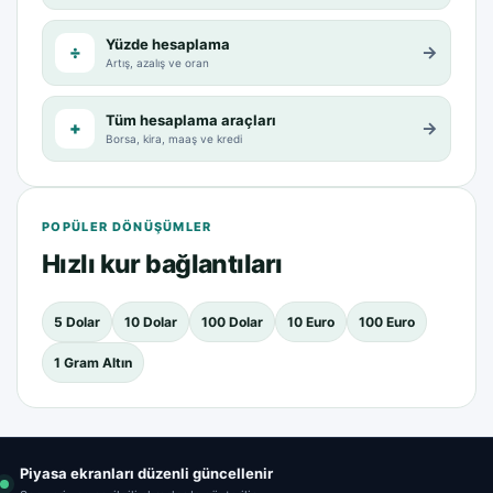
Yüzde hesaplama
÷
→
Artış, azalış ve oran
Tüm hesaplama araçları
+
→
Borsa, kira, maaş ve kredi
POPÜLER DÖNÜŞÜMLER
Hızlı kur bağlantıları
5 Dolar
10 Dolar
100 Dolar
10 Euro
100 Euro
1 Gram Altın
Piyasa ekranları düzenli güncellenir