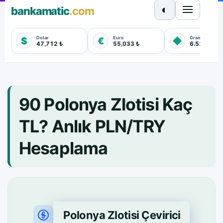
◐
bankamatic
.com
Dolar
Euro
Gram Altın
$
€
◆
47,712 ₺
55,033 ₺
6.528,920 
90 Polonya Zlotisi Kaç
TL? Anlık PLN/TRY
Hesaplama
Polonya Zlotisi Çevirici