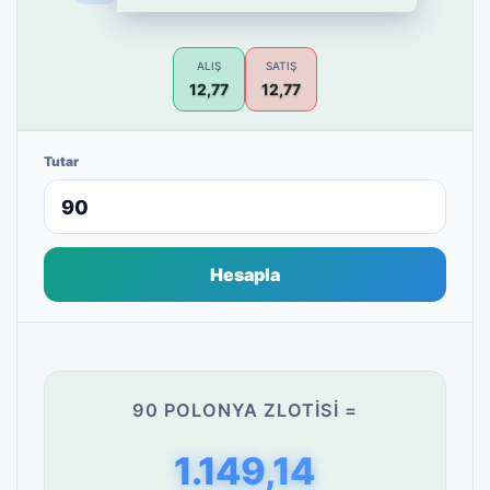
ALIŞ
SATIŞ
12,77
12,77
Tutar
Hesapla
90 POLONYA ZLOTISI =
1.149,14