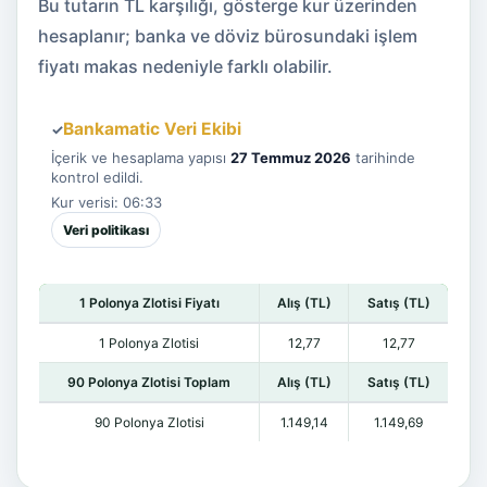
Bu tutarın TL karşılığı, gösterge kur üzerinden
hesaplanır; banka ve döviz bürosundaki işlem
fiyatı makas nedeniyle farklı olabilir.
Bankamatic Veri Ekibi
✓
İçerik ve hesaplama yapısı
27 Temmuz 2026
tarihinde
kontrol edildi.
Kur verisi: 06:33
Veri politikası
1 Polonya Zlotisi Fiyatı
Alış (TL)
Satış (TL)
1 Polonya Zlotisi
12,77
12,77
90 Polonya Zlotisi Toplam
Alış (TL)
Satış (TL)
90 Polonya Zlotisi
1.149,14
1.149,69