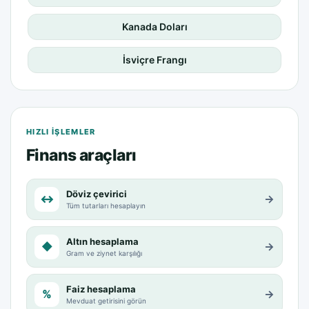
Kanada Doları
İsviçre Frangı
HIZLI IŞLEMLER
Finans araçları
Döviz çevirici
↔
→
Tüm tutarları hesaplayın
Altın hesaplama
◆
→
Gram ve ziynet karşılığı
Faiz hesaplama
%
→
Mevduat getirisini görün