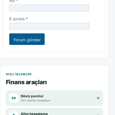
Ad
*
E-posta
*
HIZLI IŞLEMLER
Finans araçları
Döviz çevirici
↔
→
Tüm tutarları hesaplayın
Altın hesaplama