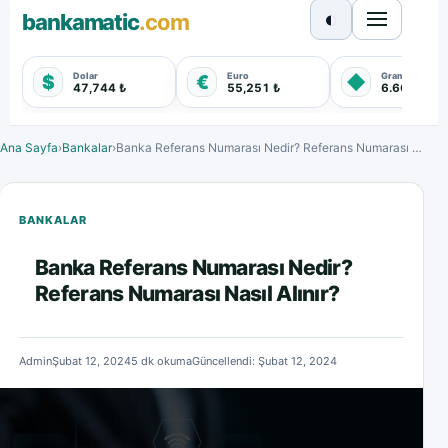
◐
bankamatic
.com
Dolar
Euro
Gram Altın
$
€
◆
47,744 ₺
55,251 ₺
6.660,550 
Ana Sayfa
›
Bankalar
›
Banka Referans Numarası Nedir? Referans Numarası Nasıl Alınır?
BANKALAR
Banka Referans Numarası Nedir?
Referans Numarası Nasıl Alınır?
Admin
Şubat 12, 2024
5 dk okuma
Güncellendi: Şubat 12, 2024