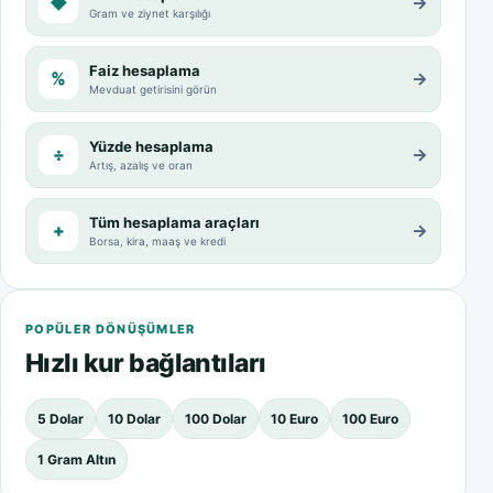
◆
→
Gram ve ziynet karşılığı
Faiz hesaplama
%
→
Mevduat getirisini görün
Yüzde hesaplama
÷
→
Artış, azalış ve oran
Tüm hesaplama araçları
+
→
Borsa, kira, maaş ve kredi
POPÜLER DÖNÜŞÜMLER
Hızlı kur bağlantıları
5 Dolar
10 Dolar
100 Dolar
10 Euro
100 Euro
1 Gram Altın