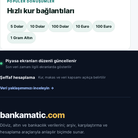
POPÜLER DÖNÜŞÜMLER
Hızlı kur bağlantıları
5 Dolar
10 Dolar
100 Dolar
10 Euro
100 Euro
1 Gram Altın
Piyasa ekranları düzenli güncellenir
Son veri zamanı ilgili ekranlarda gösterilir
Şeffaf hesaplama
Kur, makas ve veri kapsamı açıkça belirtilir
Veri yaklaşımımızı inceleyin
→
bankamatic
.com
Döviz, altın ve bankacılık verilerini; arşiv, karşılaştırma ve
hesaplama araçlarıyla anlaşılır biçimde sunar.