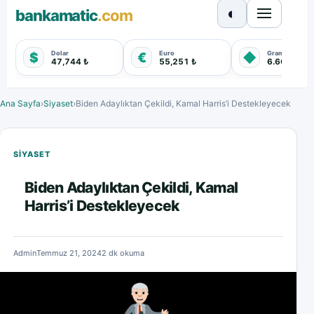
◐
bankamatic
.com
Dolar
Euro
Gram Altın
$
€
◆
47,744 ₺
55,251 ₺
6.660,550 
Ana Sayfa
›
Siyaset
›
Biden Adaylıktan Çekildi, Kamal Harris’i Destekleyecek
SIYASET
Biden Adaylıktan Çekildi, Kamal
Harris’i Destekleyecek
Admin
Temmuz 21, 2024
2 dk okuma