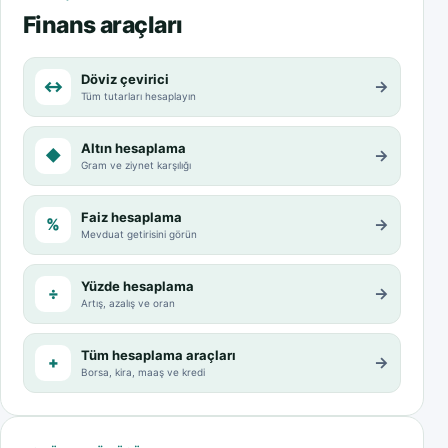
Finans araçları
Döviz çevirici
↔
→
Tüm tutarları hesaplayın
Altın hesaplama
◆
→
Gram ve ziynet karşılığı
Faiz hesaplama
%
→
Mevduat getirisini görün
Yüzde hesaplama
÷
→
Artış, azalış ve oran
Tüm hesaplama araçları
+
→
Borsa, kira, maaş ve kredi