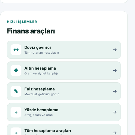
HIZLI IŞLEMLER
Finans araçları
Döviz çevirici
↔
→
Tüm tutarları hesaplayın
Altın hesaplama
◆
→
Gram ve ziynet karşılığı
Faiz hesaplama
%
→
Mevduat getirisini görün
Yüzde hesaplama
÷
→
Artış, azalış ve oran
Tüm hesaplama araçları
+
→