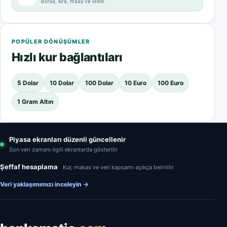
Borsa, kira, maaş ve kredi
POPÜLER DÖNÜŞÜMLER
Hızlı kur bağlantıları
5 Dolar
10 Dolar
100 Dolar
10 Euro
100 Euro
1 Gram Altın
Piyasa ekranları düzenli güncellenir
Son veri zamanı ilgili ekranlarda gösterilir
Şeffaf hesaplama
Kur, makas ve veri kapsamı açıkça belirtilir
Veri yaklaşımımızı inceleyin
→