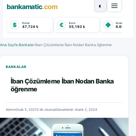
◐
bankamatic
.com
Dolar
Euro
Gram Altın
$
€
◆
47,724 ₺
55,193 ₺
6.651,030 
Ana Sayfa
›
Bankalar
›
İban Çözümleme İban Nodan Banka öğrenme
BANKALAR
İban Çözümleme İban Nodan Banka
öğrenme
Admin
Ocak 5, 2021
3 dk okuma
Güncellendi: Aralık 2, 2024