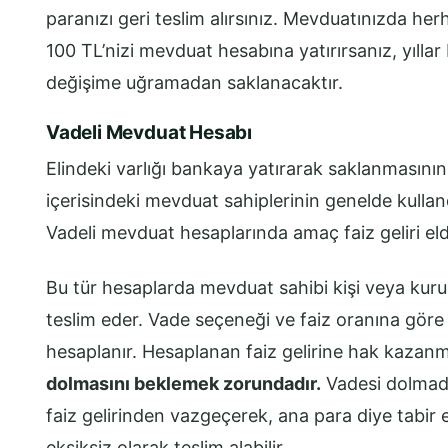
paranızı geri teslim alırsınız. Mevduatınızda he
100 TL’nizi mevduat hesabına yatırırsanız, yılla
değişime uğramadan saklanacaktır.
Vadeli Mevduat Hesabı
Elindeki varlığı bankaya yatırarak saklanmasının 
içerisindeki mevduat sahiplerinin genelde kullan
Vadeli mevduat hesaplarında amaç faiz geliri eld
Bu tür hesaplarda mevduat sahibi kişi veya kur
teslim eder. Vade seçeneği ve faiz oranına göre
hesaplanır. Hesaplanan faiz gelirine hak kazan
dolmasını beklemek zorundadır.
Vadesi dolmada
faiz gelirinden vazgeçerek, ana para diye tabir 
eksiksiz olarak teslim alabilir.