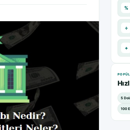
%
÷
+
POPÜL
Hızl
5 Dol
100 E