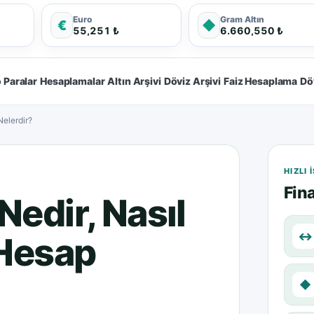
Euro
Gram Altın
€
◆
55,251 ₺
6.660,550 ₺
 Paralar
Hesaplamalar
Altın Arşivi
Döviz Arşivi
Faiz Hesaplama
Dö
Nelerdir?
HIZLI
Fina
edir, Nasıl
↔
 Hesap
◆