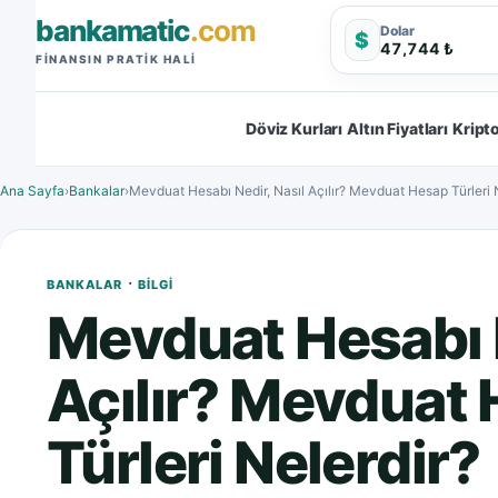
bankamatic
.com
Dolar
$
47,744 ₺
FINANSIN PRATIK HALI
Döviz Kurları
Altın Fiyatları
Kripto
Ana Sayfa
›
Bankalar
›
Mevduat Hesabı Nedir, Nasıl Açılır? Mevduat Hesap Türleri 
·
BANKALAR
BILGI
Mevduat Hesabı N
Açılır? Mevduat
Türleri Nelerdir?