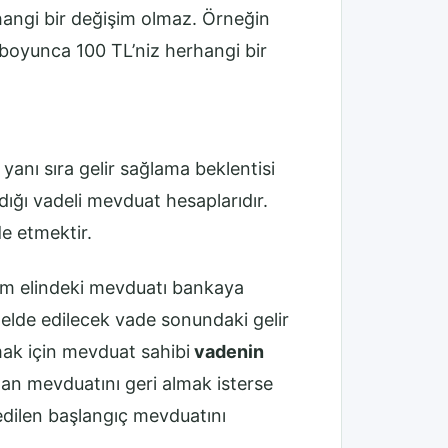
rhangi bir değişim olmaz. Örneğin
r boyunca 100 TL’niz herhangi bir
yanı sıra gelir sağlama beklentisi
dığı vadeli mevduat hesaplarıdır.
e etmektir.
um elindeki mevduatı bankaya
 elde edilecek vade sonundaki gelir
mak için mevduat sahibi
vadenin
n mevduatını geri almak isterse
edilen başlangıç mevduatını