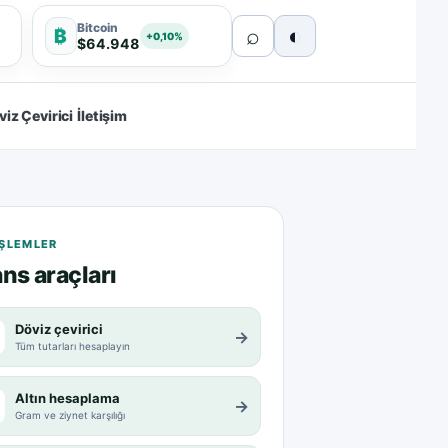
Bitcoin
⌕
◐
₿
+0,10%
$64.948
viz Çevirici
İletişim
 IŞLEMLER
ns araçları
Döviz çevirici
→
Tüm tutarları hesaplayın
Altın hesaplama
→
Gram ve ziynet karşılığı