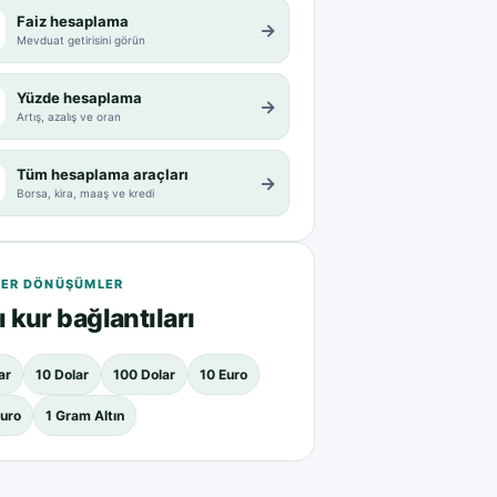
Faiz hesaplama
→
Mevduat getirisini görün
Yüzde hesaplama
→
Artış, azalış ve oran
Tüm hesaplama araçları
→
Borsa, kira, maaş ve kredi
ER DÖNÜŞÜMLER
ı kur bağlantıları
ar
10 Dolar
100 Dolar
10 Euro
uro
1 Gram Altın