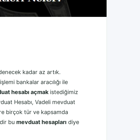
enecek kadar az artık.
lemi bankalar aracılığı ile
uat hesabı açmak
istediğimiz
vduat Hesabı, Vadeli mevduat
re birçok tür ve kapsamda
edir bu
mevduat hesapları
diye