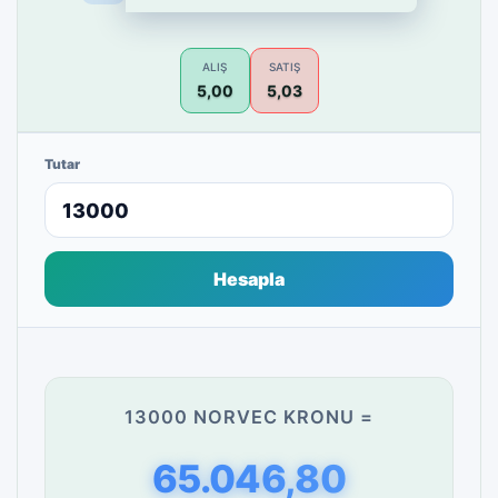
ALIŞ
SATIŞ
5,00
5,03
Tutar
Hesapla
13000 NORVEC KRONU =
65.046,80