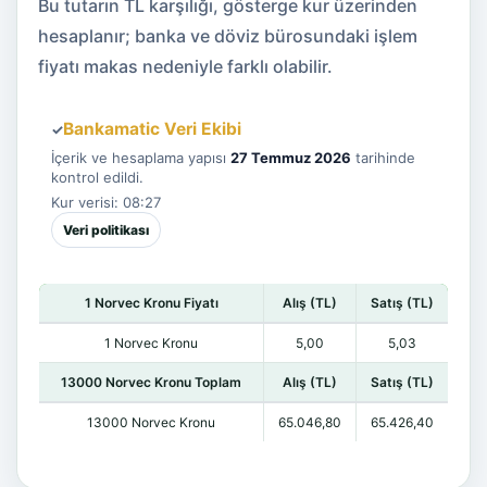
Bu tutarın TL karşılığı, gösterge kur üzerinden
hesaplanır; banka ve döviz bürosundaki işlem
fiyatı makas nedeniyle farklı olabilir.
Bankamatic Veri Ekibi
✓
İçerik ve hesaplama yapısı
27 Temmuz 2026
tarihinde
kontrol edildi.
Kur verisi: 08:27
Veri politikası
1 Norvec Kronu Fiyatı
Alış (TL)
Satış (TL)
1 Norvec Kronu
5,00
5,03
13000 Norvec Kronu Toplam
Alış (TL)
Satış (TL)
13000 Norvec Kronu
65.046,80
65.426,40