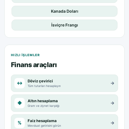
Kanada Doları
İsviçre Frangı
HIZLI IŞLEMLER
Finans araçları
Döviz çevirici
↔
→
Tüm tutarları hesaplayın
Altın hesaplama
◆
→
Gram ve ziynet karşılığı
Faiz hesaplama
%
→
Mevduat getirisini görün