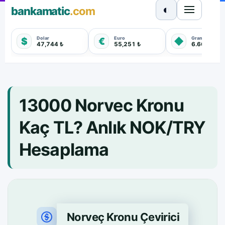
◐
bankamatic
.com
Dolar
Euro
Gram Altın
$
€
◆
47,744 ₺
55,251 ₺
6.660,550 
13000 Norvec Kronu
Kaç TL? Anlık NOK/TRY
Hesaplama
Norveç Kronu Çevirici