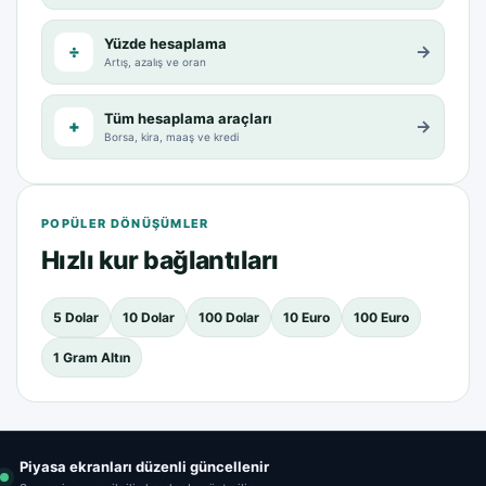
Yüzde hesaplama
÷
→
Artış, azalış ve oran
Tüm hesaplama araçları
+
→
Borsa, kira, maaş ve kredi
POPÜLER DÖNÜŞÜMLER
Hızlı kur bağlantıları
5 Dolar
10 Dolar
100 Dolar
10 Euro
100 Euro
1 Gram Altın
Piyasa ekranları düzenli güncellenir