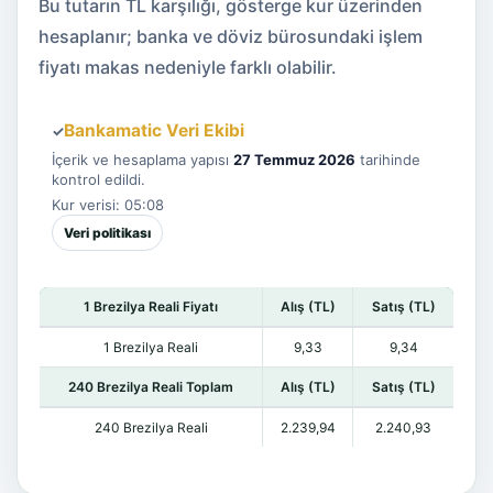
Bu tutarın TL karşılığı, gösterge kur üzerinden
hesaplanır; banka ve döviz bürosundaki işlem
fiyatı makas nedeniyle farklı olabilir.
Bankamatic Veri Ekibi
✓
İçerik ve hesaplama yapısı
27 Temmuz 2026
tarihinde
kontrol edildi.
Kur verisi: 05:08
Veri politikası
1 Brezilya Reali Fiyatı
Alış (TL)
Satış (TL)
1 Brezilya Reali
9,33
9,34
240 Brezilya Reali Toplam
Alış (TL)
Satış (TL)
240 Brezilya Reali
2.239,94
2.240,93