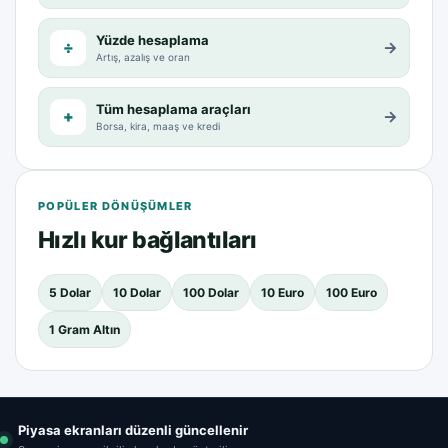
Yüzde hesaplama
÷
→
Artış, azalış ve oran
Tüm hesaplama araçları
+
→
Borsa, kira, maaş ve kredi
POPÜLER DÖNÜŞÜMLER
Hızlı kur bağlantıları
5 Dolar
10 Dolar
100 Dolar
10 Euro
100 Euro
1 Gram Altın
Piyasa ekranları düzenli güncellenir