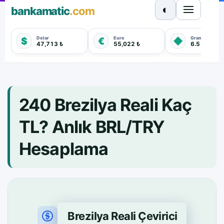
◐
bankamatic
.com
Dolar
Euro
Gram Altın
$
€
◆
47,713 ₺
55,022 ₺
6.511,600 
240 Brezilya Reali Kaç
TL? Anlık BRL/TRY
Hesaplama
Brezilya Reali Çevirici