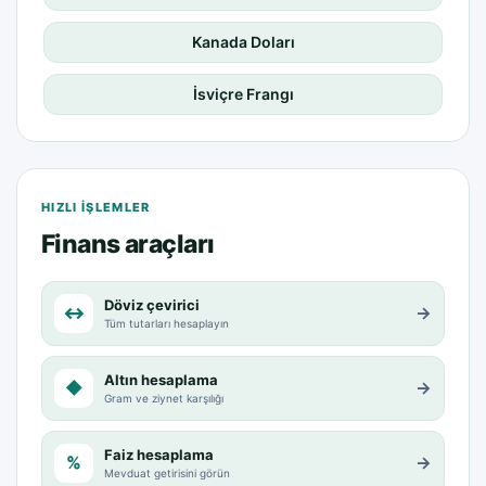
Kanada Doları
İsviçre Frangı
HIZLI IŞLEMLER
Finans araçları
Döviz çevirici
↔
→
Tüm tutarları hesaplayın
Altın hesaplama
◆
→
Gram ve ziynet karşılığı
Faiz hesaplama
%
→
Mevduat getirisini görün