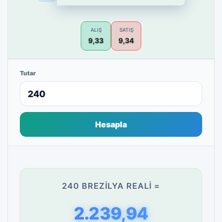
ALIŞ
SATIŞ
9,33
9,34
Tutar
Hesapla
240 BREZILYA REALI =
2.239,94