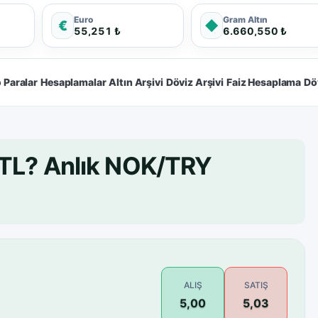
Euro
Gram Altın
€
◆
55,251 ₺
6.660,550 ₺
 Paralar
Hesaplamalar
Altın Arşivi
Döviz Arşivi
Faiz Hesaplama
Dö
 TL? Anlık NOK/TRY
ALIŞ
SATIŞ
5,00
5,03