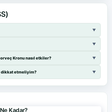
SS)
▼
▼
rveç Kronu nasıl etkiler?
▼
 dikkat etmeliyim?
▼
e Ne Kadar?