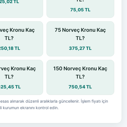
25,02 TL
75,05 TL
veç Kronu Kaç
75 Norveç Kronu Kaç
TL?
TL?
250,18 TL
375,27 TL
rveç Kronu Kaç
150 Norveç Kronu Kaç
TL?
TL?
625,45 TL
750,54 TL
esas alınarak düzenli aralıklarla güncellenir. İşlem fiyatı için
i kurumun ekranını kontrol edin.