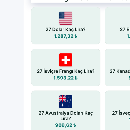
27 Dolar Kaç Lira?
27 E
1.287,32 ₺
1
27 İsviçre Frangı Kaç Lira?
27 Kanad
1.593,22 ₺
27 Avustralya Doları Kaç
27 İsve
Lira?
909,62 ₺