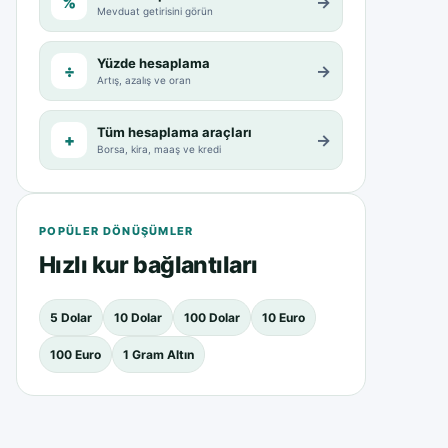
%
→
Mevduat getirisini görün
Yüzde hesaplama
÷
→
Artış, azalış ve oran
Tüm hesaplama araçları
+
→
Borsa, kira, maaş ve kredi
POPÜLER DÖNÜŞÜMLER
Hızlı kur bağlantıları
5 Dolar
10 Dolar
100 Dolar
10 Euro
100 Euro
1 Gram Altın