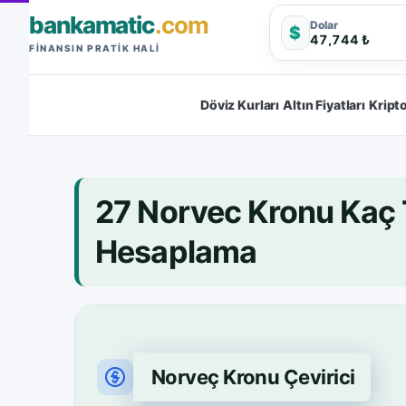
bankamatic
.com
Dolar
$
47,744 ₺
FINANSIN PRATIK HALI
Döviz Kurları
Altın Fiyatları
Kripto
27 Norvec Kronu Kaç
Hesaplama
Norveç Kronu Çevirici