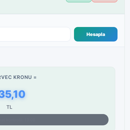
Hesapla
RVEC KRONU =
35,10
TL
yat kontrolü: 13:08