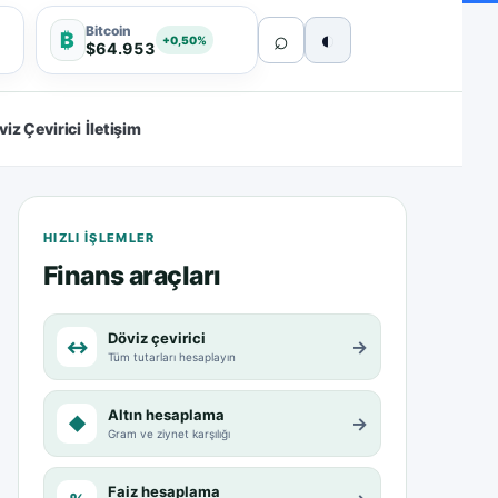
Bitcoin
⌕
◐
₿
+0,50%
$64.953
viz Çevirici
İletişim
HIZLI IŞLEMLER
Finans araçları
Döviz çevirici
↔
→
Tüm tutarları hesaplayın
Altın hesaplama
◆
→
Gram ve ziynet karşılığı
Faiz hesaplama