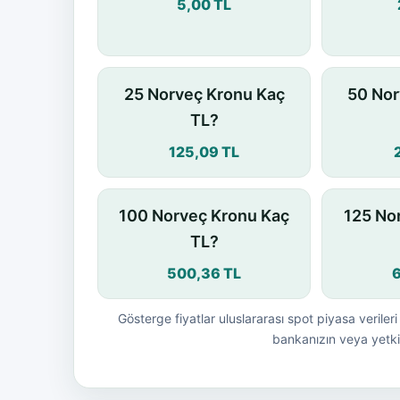
5,00 TL
25 Norveç Kronu Kaç
50 Nor
TL?
125,09 TL
100 Norveç Kronu Kaç
125 No
TL?
500,36 TL
Gösterge fiyatlar uluslararası spot piyasa verileri 
bankanızın veya yetkil