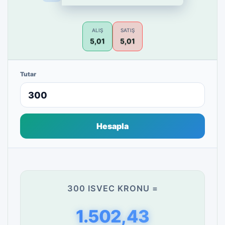
ALIŞ
SATIŞ
5,01
5,01
Tutar
Hesapla
300 ISVEC KRONU =
1.502,43