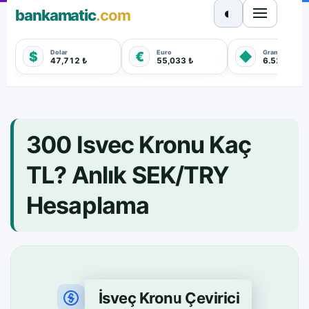
◐
bankamatic
.com
Dolar
Euro
Gram Altın
$
€
◆
47,712 ₺
55,033 ₺
6.528,920 
300 Isvec Kronu Kaç
TL? Anlık SEK/TRY
Hesaplama
İsveç Kronu Çevirici