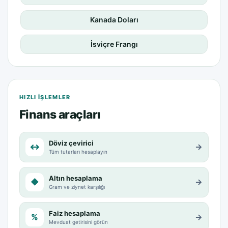
Kanada Doları
İsviçre Frangı
HIZLI IŞLEMLER
Finans araçları
Döviz çevirici
↔
→
Tüm tutarları hesaplayın
Altın hesaplama
◆
→
Gram ve ziynet karşılığı
Faiz hesaplama
%
→
Mevduat getirisini görün