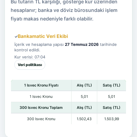
Bu tutarın TL karşılığı, gösterge kur üzerinden
hesaplanır; banka ve döviz bürosundaki işlem
fiyatı makas nedeniyle farklı olabilir.
Bankamatic Veri Ekibi
✓
İçerik ve hesaplama yapısı
27 Temmuz 2026
tarihinde
kontrol edildi.
Kur verisi: 07:04
Veri politikası
1 Isvec Kronu Fiyatı
Alış (TL)
Satış (TL)
1 Isvec Kronu
5,01
5,01
300 Isvec Kronu Toplam
Alış (TL)
Satış (TL)
300 Isvec Kronu
1.502,43
1.503,99