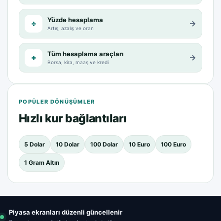
Yüzde hesaplama
÷
→
Artış, azalış ve oran
Tüm hesaplama araçları
+
→
Borsa, kira, maaş ve kredi
POPÜLER DÖNÜŞÜMLER
Hızlı kur bağlantıları
5 Dolar
10 Dolar
100 Dolar
10 Euro
100 Euro
1 Gram Altın
Piyasa ekranları düzenli güncellenir