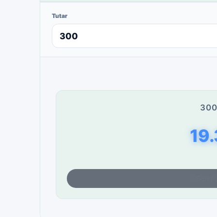
Tutar
300
19
Son fi