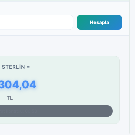
Hesapla
 STERLIN =
.304,04
TL
yat kontrolü: 06:53