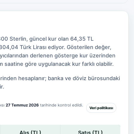
300 Sterlin, güncel kur olan 64,35 TL
04,04 Türk Lirası ediyor. Gösterilen değer,
ayıcılarından derlenen gösterge kur üzerinden
 saatine göre uygulanacak kur farklı olabilir.
zerinden hesaplanır; banka ve döviz bürosundaki
r.
ısı
27 Temmuz 2026
tarihinde kontrol edildi.
Veri politikası
Alış (TL)
Satış (TL)