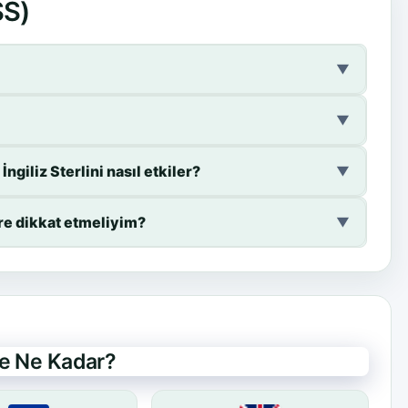
SS)
▼
▼
ngiliz Sterlini nasıl etkiler?
▼
ere dikkat etmeliyim?
▼
de Ne Kadar?