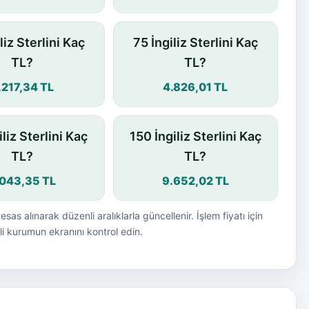
liz Sterlini Kaç
75 İngiliz Sterlini Kaç
TL?
TL?
.217,34 TL
4.826,01 TL
iliz Sterlini Kaç
150 İngiliz Sterlini Kaç
TL?
TL?
.043,35 TL
9.652,02 TL
esas alınarak düzenli aralıklarla güncellenir. İşlem fiyatı için
i kurumun ekranını kontrol edin.