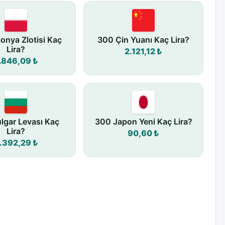
onya Zlotisi Kaç
300 Çin Yuanı Kaç Lira?
Lira?
2.121,12 ₺
.846,09 ₺
lgar Levası Kaç
300 Japon Yeni Kaç Lira?
Lira?
90,60 ₺
.392,29 ₺