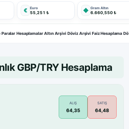
Euro
Gram Altın
€
◆
55,251 ₺
6.660,550 ₺
 Paralar
Hesaplamalar
Altın Arşivi
Döviz Arşivi
Faiz Hesaplama
Dö
Anlık GBP/TRY Hesaplama
ALIŞ
SATIŞ
64,35
64,48