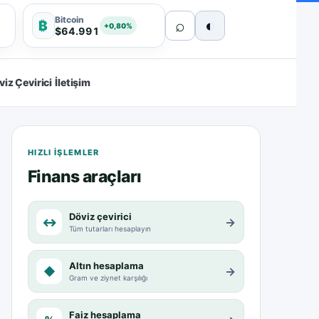
Bitcoin
⌕
◐
₿
+0,80%
$64.991
viz Çevirici
İletişim
HIZLI IŞLEMLER
Finans araçları
Döviz çevirici
↔
→
Tüm tutarları hesaplayın
Altın hesaplama
◆
→
Gram ve ziynet karşılığı
Faiz hesaplama