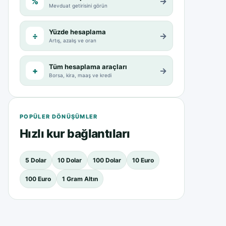
%
→
Mevduat getirisini görün
Yüzde hesaplama
÷
→
Artış, azalış ve oran
Tüm hesaplama araçları
+
→
Borsa, kira, maaş ve kredi
POPÜLER DÖNÜŞÜMLER
Hızlı kur bağlantıları
5 Dolar
10 Dolar
100 Dolar
10 Euro
100 Euro
1 Gram Altın