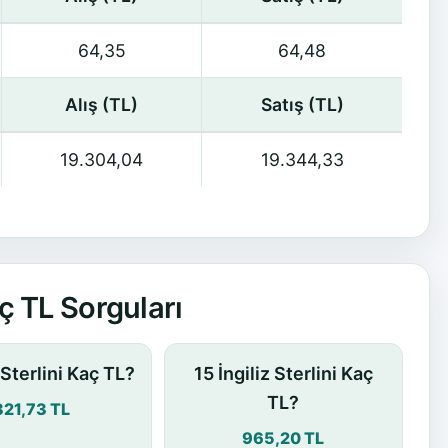
64,35
64,48
Alış (TL)
Satış (TL)
19.304,04
19.344,33
ç TL Sorguları
z Sterlini Kaç TL?
15 İngiliz Sterlini Kaç
TL?
321,73 TL
965,20 TL