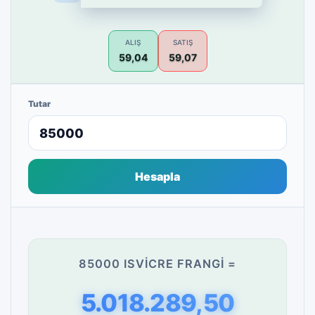
ALIŞ
SATIŞ
59,04
59,07
Tutar
Hesapla
85000 ISVICRE FRANGI =
5.018.289,50