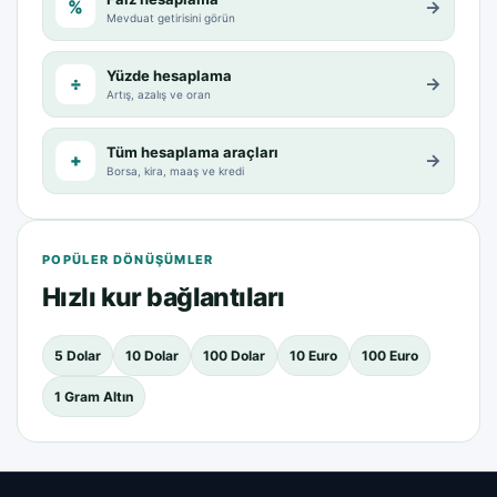
%
→
Mevduat getirisini görün
Yüzde hesaplama
÷
→
Artış, azalış ve oran
Tüm hesaplama araçları
+
→
Borsa, kira, maaş ve kredi
POPÜLER DÖNÜŞÜMLER
Hızlı kur bağlantıları
5 Dolar
10 Dolar
100 Dolar
10 Euro
100 Euro
1 Gram Altın