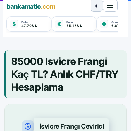
◐
bankamatic
.com
Dolar
Euro
Gram Altın
$
€
◆
47,708 ₺
55,178 ₺
6.675,270 
85000 Isvicre Frangi
Kaç TL? Anlık CHF/TRY
Hesaplama
İsviçre Frangı Çevirici