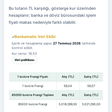
Bu tutarın TL karşılığı, gösterge kur üzerinden
hesaplanır; banka ve döviz bürosundaki işlem
fiyatı makas nedeniyle farklı olabilir.
Bankamatic Veri Ekibi
✓
İçerik ve hesaplama yapısı
27 Temmuz 2026
tarihinde
kontrol edildi.
Kur verisi: 18:53
Veri politikası
1 Isvicre Frangi Fiyatı
Alış (TL)
Satış (TL)
1 Isvicre Frangi
59,04
59,07
85000 Isvicre Frangi Toplam
Alış (TL)
Satış (TL)
85000 Isvicre Frangi
5.018.289,50
5.021.290,00