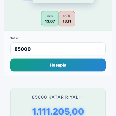
ALIŞ
SATIŞ
13,07
13,11
Tutar
Hesapla
85000 KATAR RIYALI =
1.111.205,00