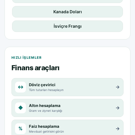
Kanada Doları
İsviçre Frangı
HIZLI IŞLEMLER
Finans araçları
Döviz çevirici
↔
→
Tüm tutarları hesaplayın
Altın hesaplama
◆
→
Gram ve ziynet karşılığı
Faiz hesaplama
%
→
Mevduat getirisini görün