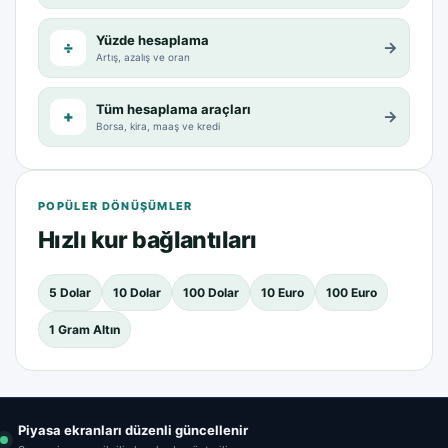
Yüzde hesaplama
÷
→
Artış, azalış ve oran
Tüm hesaplama araçları
+
→
Borsa, kira, maaş ve kredi
POPÜLER DÖNÜŞÜMLER
Hızlı kur bağlantıları
5 Dolar
10 Dolar
100 Dolar
10 Euro
100 Euro
1 Gram Altın
Piyasa ekranları düzenli güncellenir