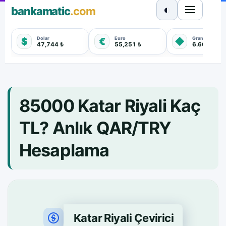
◐
bankamatic
.com
Dolar
Euro
Gram Altın
$
€
◆
47,744 ₺
55,251 ₺
6.660,550 
85000 Katar Riyali Kaç
TL? Anlık QAR/TRY
Hesaplama
Katar Riyali Çevirici