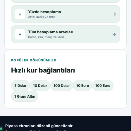
Yüzde hesaplama
÷
→
Artış, azalış ve oran
Tüm hesaplama araçları
+
→
Borsa, kira, maaş ve kredi
POPÜLER DÖNÜŞÜMLER
Hızlı kur bağlantıları
5 Dolar
10 Dolar
100 Dolar
10 Euro
100 Euro
1 Gram Altın
Piyasa ekranları düzenli güncellenir