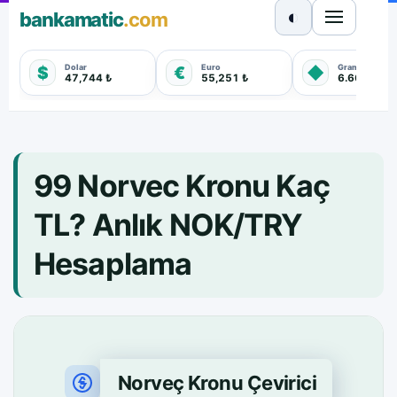
◐
bankamatic
.com
Dolar
Euro
Gram Altın
$
€
◆
47,744 ₺
55,251 ₺
6.660,550 
99 Norvec Kronu Kaç
TL? Anlık NOK/TRY
Hesaplama
Norveç Kronu Çevirici