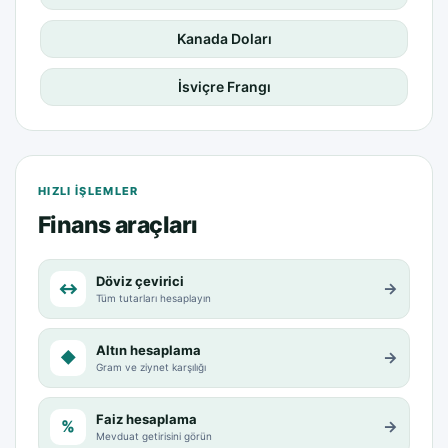
Kanada Doları
İsviçre Frangı
HIZLI IŞLEMLER
Finans araçları
Döviz çevirici
↔
→
Tüm tutarları hesaplayın
Altın hesaplama
◆
→
Gram ve ziynet karşılığı
Faiz hesaplama
%
→
Mevduat getirisini görün