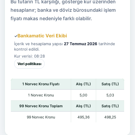
Bu tutarın TL karşılığı, gösterge kur üzerinden
hesaplanır; banka ve döviz bürosundaki işlem
fiyatı makas nedeniyle farklı olabilir.
Bankamatic Veri Ekibi
✓
İçerik ve hesaplama yapısı
27 Temmuz 2026
tarihinde
kontrol edildi.
Kur verisi: 08:28
Veri politikası
1 Norvec Kronu Fiyatı
Alış (TL)
Satış (TL)
1 Norvec Kronu
5,00
5,03
99 Norvec Kronu Toplam
Alış (TL)
Satış (TL)
99 Norvec Kronu
495,36
498,25