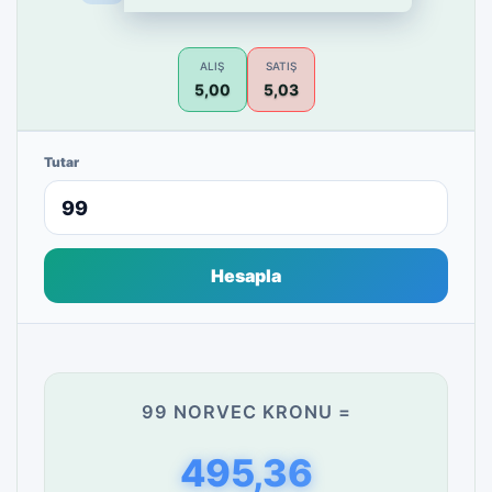
ALIŞ
SATIŞ
5,00
5,03
Tutar
Hesapla
99 NORVEC KRONU =
495,36