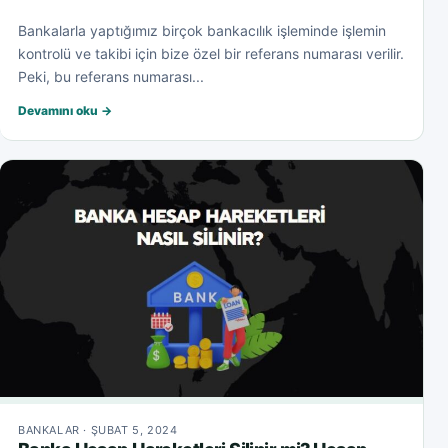
Bankalarla yaptığımız birçok bankacılık işleminde işlemin
kontrolü ve takibi için bize özel bir referans numarası verilir.
Peki, bu referans numarası...
Devamını oku →
BANKALAR · ŞUBAT 5, 2024