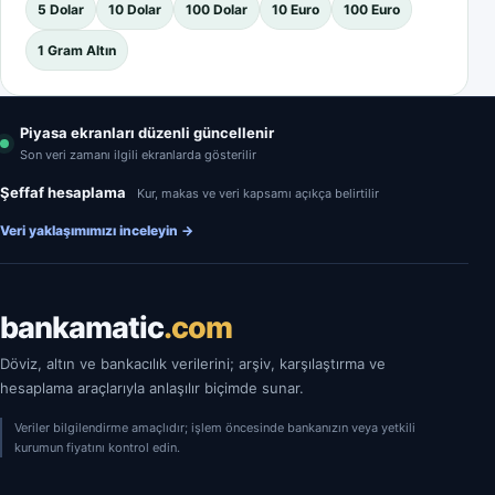
5 Dolar
10 Dolar
100 Dolar
10 Euro
100 Euro
1 Gram Altın
Piyasa ekranları düzenli güncellenir
Son veri zamanı ilgili ekranlarda gösterilir
Şeffaf hesaplama
Kur, makas ve veri kapsamı açıkça belirtilir
Veri yaklaşımımızı inceleyin
→
bankamatic
.com
Döviz, altın ve bankacılık verilerini; arşiv, karşılaştırma ve
hesaplama araçlarıyla anlaşılır biçimde sunar.
Veriler bilgilendirme amaçlıdır; işlem öncesinde bankanızın veya yetkili
kurumun fiyatını kontrol edin.