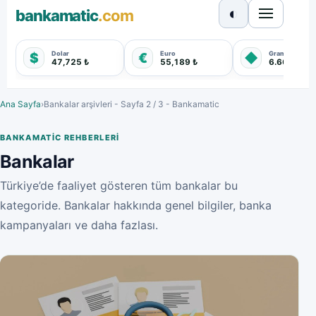
◐
bankamatic
.com
Dolar
Euro
Gram Altın
$
€
◆
47,725 ₺
55,189 ₺
6.667,640 
Ana Sayfa
›
Bankalar arşivleri - Sayfa 2 / 3 - Bankamatic
BANKAMATIC REHBERLERI
Bankalar
Türkiye’de faaliyet gösteren tüm bankalar bu
kategoride. Bankalar hakkında genel bilgiler, banka
kampanyaları ve daha fazlası.