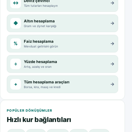
Döviz çevirici
↔
→
Tüm tutarları hesaplayın
Altın hesaplama
◆
→
Gram ve ziynet karşılığı
Faiz hesaplama
%
→
Mevduat getirisini görün
Yüzde hesaplama
÷
→
Artış, azalış ve oran
Tüm hesaplama araçları
+
→
Borsa, kira, maaş ve kredi
POPÜLER DÖNÜŞÜMLER
Hızlı kur bağlantıları